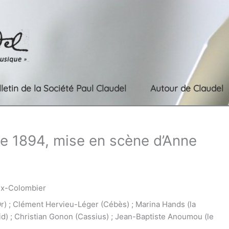
lletin de la Société Paul Claudel
Autour de Claudel
de 1894, mise en scène d’Anne
eux-Colombier
Or) ; Clément Hervieu-Léger (Cébès) ; Marina Hands (la
d) ; Christian Gonon (Cassius) ; Jean-Baptiste Anoumou (le