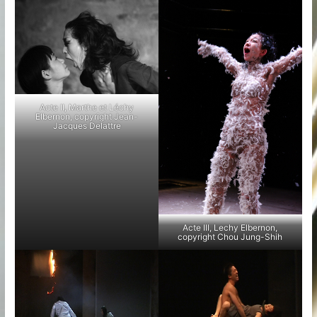
Acte II, Marthe et Léchy
Elbernon, copyright Jean-
Jacques Delattre
Acte III, Lechy Elbernon,
copyright Chou Jung-Shih