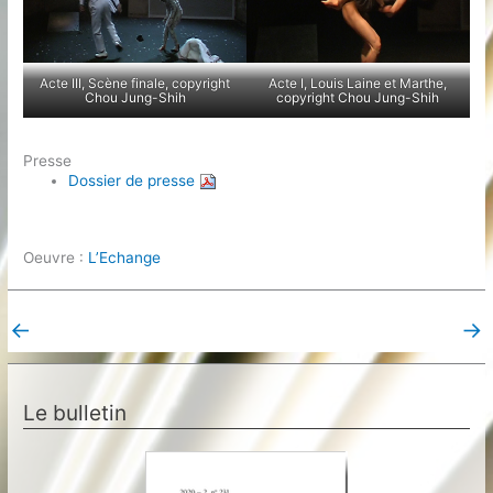
Acte III, Scène finale, copyright
Acte I, Louis Laine et Marthe,
Chou Jung-Shih
copyright Chou Jung-Shih
Presse
Dossier de presse
Oeuvre :
L’Echange
←
→
Post précédent
Post suivant
Le bulletin