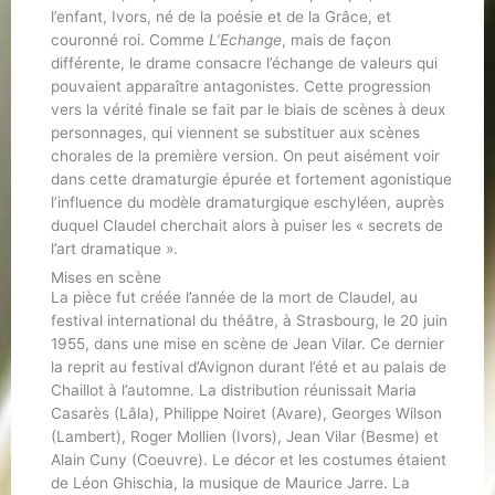
l’enfant, Ivors, né de la poésie et de la Grâce, et
couronné roi. Comme
L’Echange
, mais de façon
différente, le drame consacre l’échange de valeurs qui
pouvaient apparaître antagonistes. Cette progression
vers la vérité finale se fait par le biais de scènes à deux
personnages, qui viennent se substituer aux scènes
chorales de la première version. On peut aisément voir
dans cette dramaturgie épurée et fortement agonistique
l’influence du modèle dramaturgique eschyléen, auprès
duquel Claudel cherchait alors à puiser les « secrets de
l’art dramatique ».
Mises en scène
La pièce fut créée l’année de la mort de Claudel, au
festival international du théâtre, à Strasbourg, le 20 juin
1955, dans une mise en scène de Jean Vilar. Ce dernier
la reprit au festival d’Avignon durant l’été et au palais de
Chaillot à l’automne. La distribution réunissait Maria
Casarès (Lâla), Philippe Noiret (Avare), Georges Wilson
(Lambert), Roger Mollien (Ivors), Jean Vilar (Besme) et
Alain Cuny (Coeuvre). Le décor et les costumes étaient
de Léon Ghischia, la musique de Maurice Jarre. La