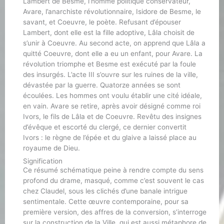
Lambert de Besme, l’homme politique conservateur,
Avare, l’anarchiste révolutionnaire, Isidore de Besme, le
savant, et Coeuvre, le poète. Refusant d’épouser
Lambert, dont elle est la fille adoptive, Lâla choisit de
s’unir à Coeuvre. Au second acte, on apprend que Lâla a
quitté Coeuvre, dont elle a eu un enfant, pour Avare. La
révolution triomphe et Besme est exécuté par la foule
des insurgés. L’acte III s’ouvre sur les ruines de la ville,
dévastée par la guerre. Quatorze années se sont
écoulées. Les hommes ont voulu établir une cité idéale,
en vain. Avare se retire, après avoir désigné comme roi
Ivors, le fils de Lâla et de Coeuvre. Revêtu des insignes
d’évêque et escorté du clergé, ce dernier convertit
Ivors : le règne de l’épée et du glaive a laissé place au
royaume de Dieu.
Signification
Ce résumé schématique peine à rendre compte du sens
profond du drame, masqué, comme c’est souvent le cas
chez Claudel, sous les clichés d’une banale intrigue
sentimentale. Cette œuvre contemporaine, pour sa
première version, des affres de la conversion, s’interroge
sur la construction de la Ville, qui est aussi métaphore de