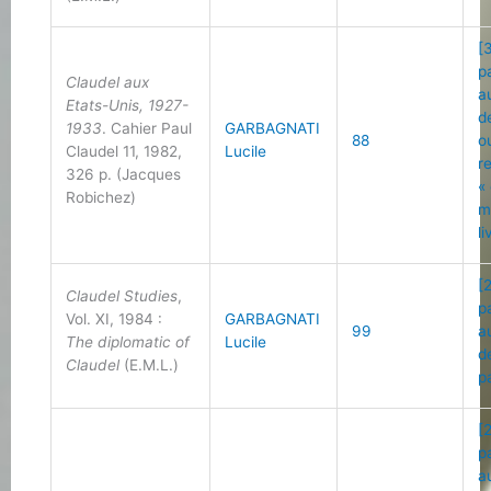
[
p
Claudel aux
a
Etats-Unis, 1927-
d
1933
. Cahier Paul
GARBAGNATI
88
o
Claudel 11, 1982,
Lucile
r
326 p. (Jacques
«
Robichez)
m
li
[
Claudel Studies
,
p
Vol. XI, 1984 :
GARBAGNATI
99
a
The diplomatic of
Lucile
d
Claudel
(E.M.L.)
p
[
p
a