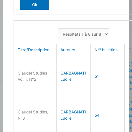
os
Titre/Description
Auteurs
N
bulletins
C
[
p
Claudel Studies
GARBAGNATI
51
a
Vol. I, N°2
Lucile
d
p
[
p
Claudel Studies,
GARBAGNATI
54
a
N°3
Lucile
d
p