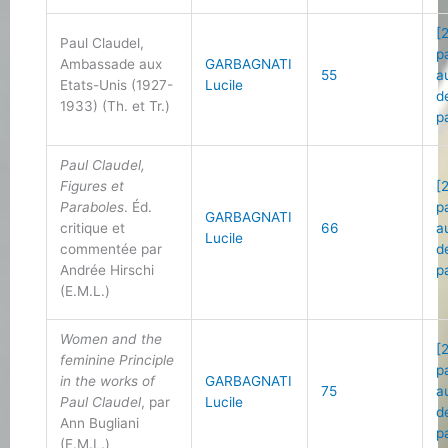
[
Paul Claudel,
p
Ambassade aux
GARBAGNATI
55
a
Etats-Unis (1927-
Lucile
d
1933) (Th. et Tr.)
p
Paul Claudel,
Figures et
[
Paraboles
. Éd.
p
GARBAGNATI
critique et
66
a
Lucile
commentée par
d
Andrée Hirschi
p
(E.M.L.)
Women and the
[
feminine Principle
p
in the works of
GARBAGNATI
75
a
Paul Claudel
, par
Lucile
d
Ann Bugliani
p
(E.M.L.)