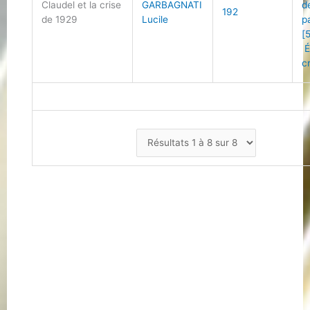
Claudel et la crise
GARBAGNATI
d
192
de 1929
Lucile
p
[
É
c