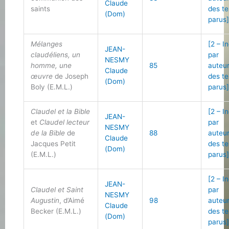
Claude
saints
des te
(Dom)
parus
Mélanges
[2 – I
JEAN-
claudéliens, un
par
NESMY
homme, une
85
auteu
Claude
œuvre
de Joseph
des te
(Dom)
Boly (E.M.L.)
parus
Claudel et la Bible
[2 – I
JEAN-
et
Claudel lecteur
par
NESMY
de la Bible
de
88
auteu
Claude
Jacques Petit
des te
(Dom)
(E.M.L.)
parus
[2 – I
JEAN-
Claudel et Saint
par
NESMY
Augustin
, d’Aimé
98
auteu
Claude
Becker (E.M.L.)
des te
(Dom)
parus