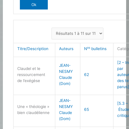
os
Titre/Description
Auteurs
N
bulletins
Catég
[2 – I
JEAN-
Claudel et le
par
NESMY
ressourcement
62
auteu
Claude
de l’exégèse
des te
(Dom)
parus
JEAN-
[5.3 –
Une « théologie »
NESMY
65
Étude
bien claudélienne
Claude
critiq
(Dom)