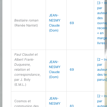
[3 – I
par
auteu
JEAN-
des
Bestiaire roman
NESMY
69
ouvra
(Renée Nantet)
Claude
recen
(Dom)
« en
marge
livres 
Paul Claudel et
Albert Frank-
[2 – I
JEAN-
Duquesne,
par
NESMY
relation et
69
auteu
Claude
correspondance
,
des te
(Dom)
par J. Boly
parus
(E.M.L.)
[2 – I
JEAN-
Cosmos et
par
NESMY
communion des
83
auteu