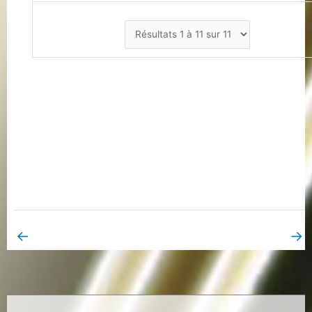
←
→
Book Page précédent
Book Page suivant