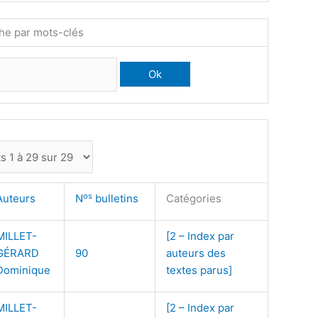
he par mots-clés
os
Auteurs
N
bulletins
Catégories
MILLET-
[2 – Index par
GÉRARD
90
auteurs des
Dominique
textes parus]
MILLET-
[2 – Index par