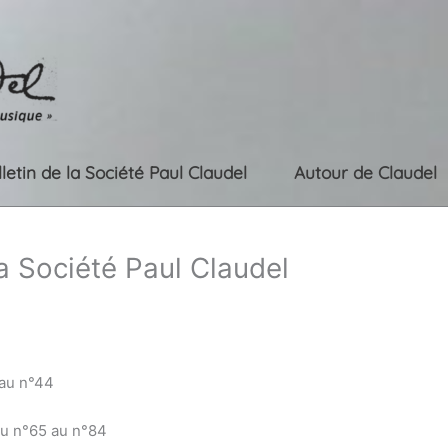
lletin de la Société Paul Claudel
Autour de Claudel
la Société Paul Claudel
 au n°44
du n°65 au n°84