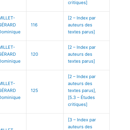
critiques]
MILLET-
[2 – Index par
GÉRARD
116
auteurs des
Dominique
textes parus]
MILLET-
[2 – Index par
GÉRARD
120
auteurs des
Dominique
textes parus]
[2 – Index par
MILLET-
auteurs des
GÉRARD
125
textes parus]
,
Dominique
[5.3 – Études
critiques]
[3 – Index par
auteurs des