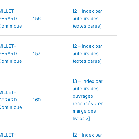
MILLET-
[2 – Index par
GÉRARD
156
auteurs des
Dominique
textes parus]
MILLET-
[2 – Index par
GÉRARD
157
auteurs des
Dominique
textes parus]
[3 – Index par
auteurs des
MILLET-
ouvrages
GÉRARD
160
recensés « en
Dominique
marge des
livres »]
MILLET-
[2 – Index par