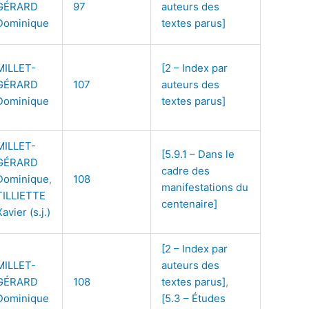
GÉRARD
97
auteurs des
Dominique
textes parus]
MILLET-
[2 – Index par
GÉRARD
107
auteurs des
Dominique
textes parus]
MILLET-
[5.9.1 – Dans le
GÉRARD
cadre des
Dominique
,
108
manifestations du
TILLIETTE
centenaire]
Xavier (s.j.)
[2 – Index par
MILLET-
auteurs des
GÉRARD
108
textes parus]
,
Dominique
[5.3 – Études