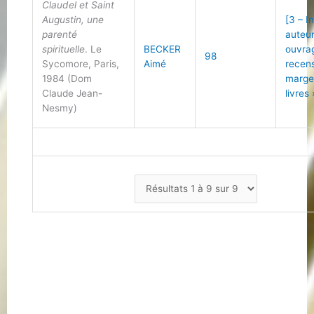
Claudel et Saint
Augustin, une
[3 – I
parenté
auteu
spirituelle
. Le
BECKER
ouvra
98
Sycomore, Paris,
Aimé
recen
1984 (Dom
marge
Claude Jean-
livres 
Nesmy)