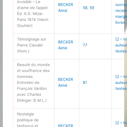
invisible – Le
BECKER
ouvra
drame de l’appel
.
58
,
59
Aimé
recen
Éd. A.G. Nitze-
marge
Paris 1974 (Henri
livres 
Gouhier)
Témoignage sur
[2 – I
BECKER
Pierre Claudel
77
auteu
Aimé
(Hom.)
textes
Beauté du monde
et souffrance des
hommes.
[2 – I
BECKER
Entretien de
81
auteu
Aimé
François Varillon
textes
avec Charles
Ehlinger
(E.M.L.)
Nostalgie
poétique de
[2 – I
l’enfance et
BECKER