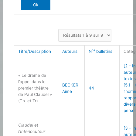
os
Titre/Description
Auteurs
N
bulletins
Catég
[2 – I
auteu
« Le drame de
textes
l’appel dans le
BECKER
[5.1 –
premier théâtre
44
Aimé
l’hom
de Paul Claudel »
rappo
(Th. et Tr)
divers
person
Claudel et
[3 – I
l’Interlocuteur
auteu