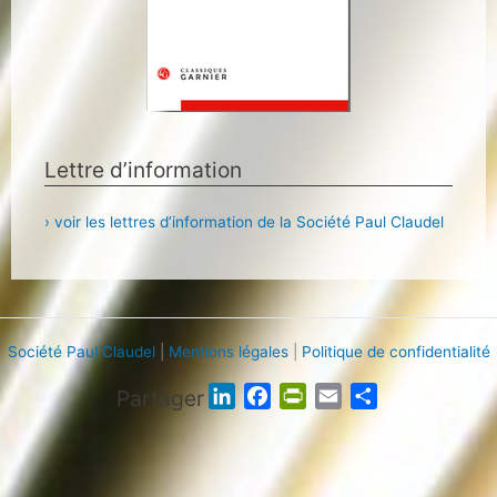
Lettre d’information
› voir les lettres d’information de la Société Paul Claudel
Société Paul Claudel
|
Mentions légales
|
Politique de confidentialité
Partager
L
F
P
E
P
i
a
r
m
a
n
c
i
a
r
k
e
n
i
t