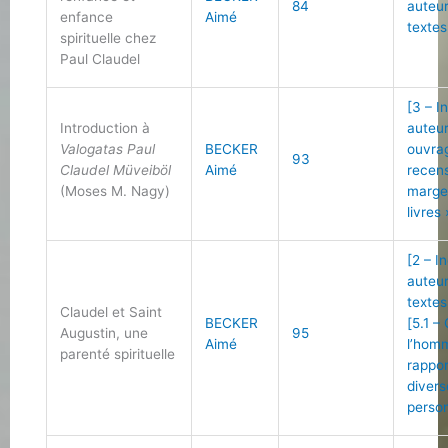
84
auteu
enfance
Aimé
textes
spirituelle chez
Paul Claudel
[3 – I
Introduction à
auteu
Valogatas Paul
BECKER
ouvra
93
Claudel Müveiböl
Aimé
recen
(Moses M. Nagy)
marge
livres 
[2 – I
auteu
textes
Claudel et Saint
BECKER
[5.1 –
Augustin, une
95
Aimé
l’hom
parenté spirituelle
rappo
divers
person