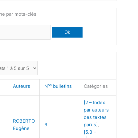
he par mots-clés
os
Auteurs
N
bulletins
Catégories
[2 – Index
par auteurs
des textes
ROBERTO
6
parus]
,
Eugène
[5.3 –