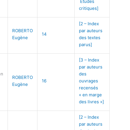
Études
critiques]
[2 – Index
ROBERTO
par auteurs
14
Eugène
des textes
parus]
[3 – Index
par auteurs
en
des
ROBERTO
16
ouvrages
Eugène
recensés
« en marge
des livres »]
[2 – Index
par auteurs