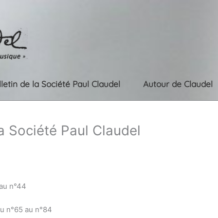
lletin de la Société Paul Claudel
Autour de Claudel
la Société Paul Claudel
 au n°44
du n°65 au n°84