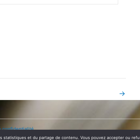
→
Book Page suivant
 confidentialité
es statistiques et du partage de contenu. Vous pouvez accepter ou refuse