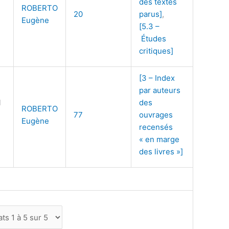
des textes
ROBERTO
20
parus]
,
Eugène
[5.3 –
Études
critiques]
[3 – Index
par auteurs
l
des
ROBERTO
77
ouvrages
Eugène
recensés
« en marge
des livres »]