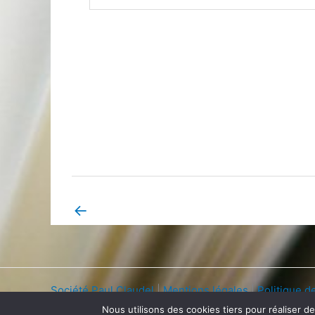
←
Book Page précédent
Société Paul Claudel
|
Mentions légales
|
Politique de
Nous utilisons des cookies tiers pour réaliser d