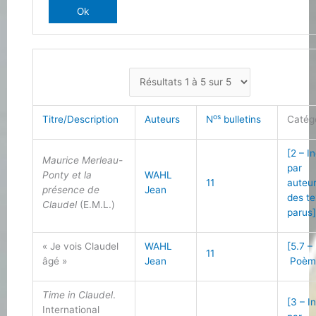
os
Titre/Description
Auteurs
N
bulletins
Catég
[2 – I
Maurice Merleau-
par
Ponty et la
WAHL
11
auteu
présence de
Jean
des te
Claudel
(E.M.L.)
parus
« Je vois Claudel
WAHL
[5.7 –
11
âgé »
Jean
Poèm
Time in Claudel
.
[3 – I
International