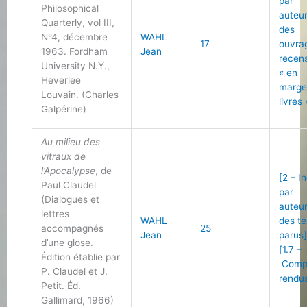
par
Philosophical
auteu
Quarterly, vol III,
des
N°4, décembre
WAHL
17
ouvra
1963. Fordham
Jean
recen
University N.Y.,
« en
Heverlee
marge
Louvain. (Charles
livres 
Galpérine)
Au milieu des
vitraux de
l’Apocalypse
, de
[2 – I
Paul Claudel
par
(Dialogues et
auteu
lettres
WAHL
des te
accompagnés
25
Jean
parus
d’une glose.
[1.7 –
Édition établie par
Comp
P. Claudel et J.
rendu
Petit. Éd.
Gallimard, 1966)