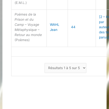
(E.M.L.)
Poèmes de la
[2 – I
Prison et du
par
Camp – Voyage
WAHL
44
auteu
Métaphysique –
Jean
des te
Retour au monde
parus
(Poèmes)