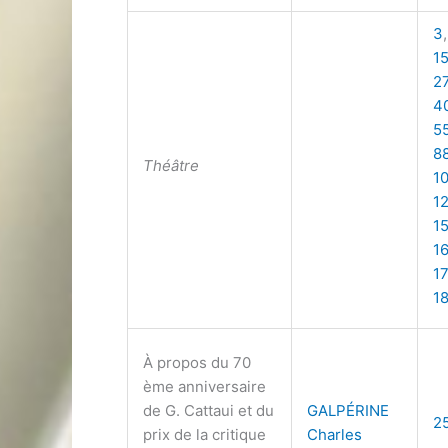
3
1
2
4
5
8
Théâtre
1
1
15
1
1
1
À propos du 70
ème anniversaire
de G. Cattaui et du
GALPÉRINE
2
prix de la critique
Charles