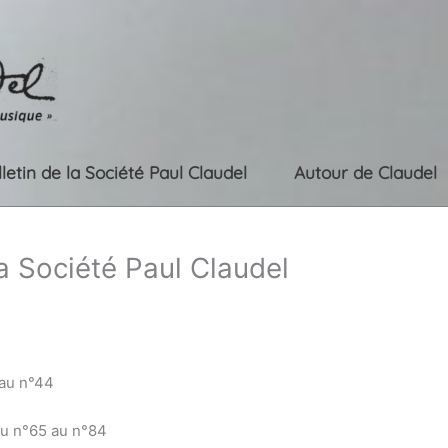
lletin de la Société Paul Claudel
Autour de Claudel
la Société Paul Claudel
 au n°44
du n°65 au n°84