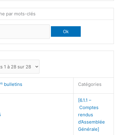
he par mots-clés
os
bulletins
Catégories
[6.1.1 –
Comptes
5
rendus
d’Assemblée
Générale]