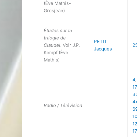
(Ève Mathis-
Grosjean)
Études sur la
trilogie de
PETIT
Claudel
. Voir J.P.
2
Jacques
Kempf (Ève
Mathis)
4
17
3
4
Radio / Télévision
6
1
1
1