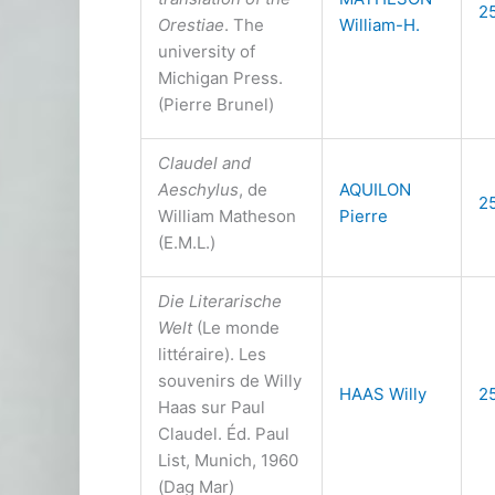
2
Orestiae
. The
William-H.
university of
Michigan Press.
(Pierre Brunel)
Claudel and
Aeschylus
, de
AQUILON
2
William Matheson
Pierre
(E.M.L.)
Die Literarische
Welt
(Le monde
littéraire). Les
souvenirs de Willy
HAAS Willy
2
Haas sur Paul
Claudel. Éd. Paul
List, Munich, 1960
(Dag Mar)