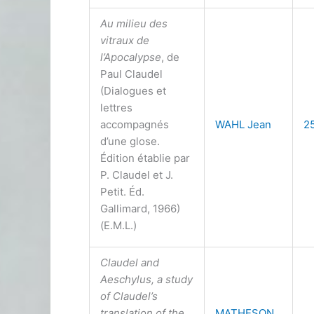
Au milieu des
vitraux de
l’Apocalypse
, de
Paul Claudel
(Dialogues et
lettres
accompagnés
WAHL Jean
2
d’une glose.
Édition établie par
P. Claudel et J.
Petit. Éd.
Gallimard, 1966)
(E.M.L.)
Claudel and
Aeschylus, a study
of Claudel’s
translation of the
MATHESON