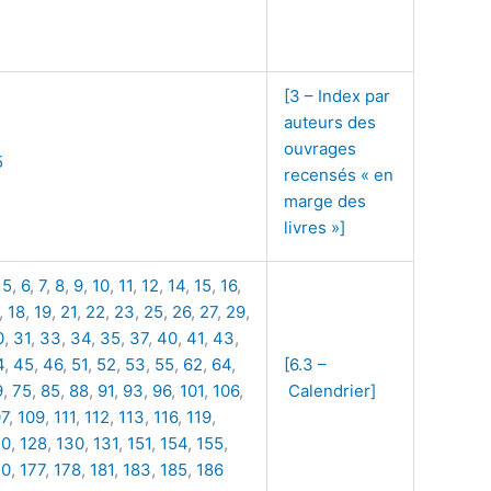
[3 – Index par
auteurs des
ouvrages
5
recensés « en
marge des
livres »]
,
5
,
6
,
7
,
8
,
9
,
10
,
11
,
12
,
14
,
15
,
16
,
,
18
,
19
,
21
,
22
,
23
,
25
,
26
,
27
,
29
,
0
,
31
,
33
,
34
,
35
,
37
,
40
,
41
,
43
,
4
,
45
,
46
,
51
,
52
,
53
,
55
,
62
,
64
,
[6.3 –
9
,
75
,
85
,
88
,
91
,
93
,
96
,
101
,
106
,
Calendrier]
07
,
109
,
111
,
112
,
113
,
116
,
119
,
20
,
128
,
130
,
131
,
151
,
154
,
155
,
70
,
177
,
178
,
181
,
183
,
185
,
186