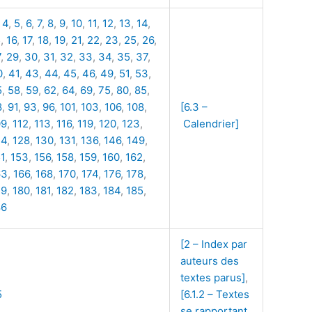
,
4
,
5
,
6
,
7
,
8
,
9
,
10
,
11
,
12
,
13
,
14
,
5
,
16
,
17
,
18
,
19
,
21
,
22
,
23
,
25
,
26
,
7
,
29
,
30
,
31
,
32
,
33
,
34
,
35
,
37
,
0
,
41
,
43
,
44
,
45
,
46
,
49
,
51
,
53
,
5
,
58
,
59
,
62
,
64
,
69
,
75
,
80
,
85
,
8
,
91
,
93
,
96
,
101
,
103
,
106
,
108
,
[6.3 –
09
,
112
,
113
,
116
,
119
,
120
,
123
,
Calendrier]
24
,
128
,
130
,
131
,
136
,
146
,
149
,
1
,
153
,
156
,
158
,
159
,
160
,
162
,
63
,
166
,
168
,
170
,
174
,
176
,
178
,
79
,
180
,
181
,
182
,
183
,
184
,
185
,
86
[2 – Index par
auteurs des
textes parus]
,
5
[6.1.2 – Textes
se rapportant