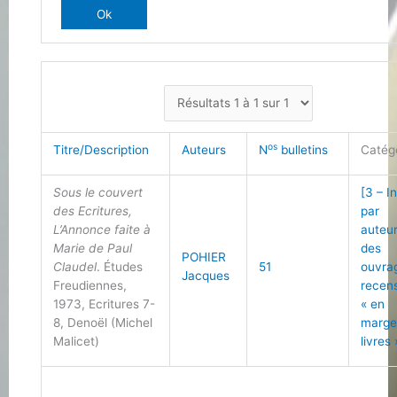
os
Titre/Description
Auteurs
N
bulletins
Catég
Sous le couvert
[3 – I
des Ecritures,
par
L’Annonce faite à
auteu
Marie de Paul
des
POHIER
Claudel
. Études
51
ouvra
Jacques
Freudiennes,
recen
1973, Ecritures 7-
« en
8, Denoël (Michel
marge
Malicet)
livres 