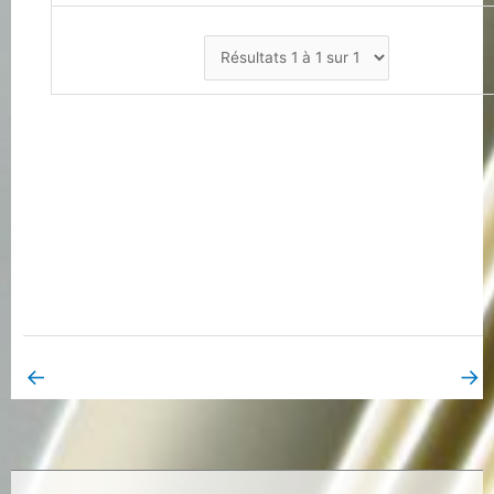
←
→
Book Page précédent
Book Page suivant