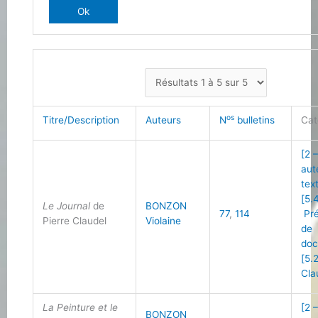
os
Titre/Description
Auteurs
N
bulletins
Cat
[2 
aut
tex
[5.
Le Journal
de
BONZON
77
,
114
Pré
Pierre Claudel
Violaine
de
doc
[5.2
Cla
La Peinture et le
[2 
BONZON