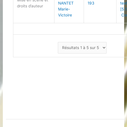
Mise en scène et
NANTET
193
tex
droits d’auteur
Marie-
[5.1
Victoire
Con