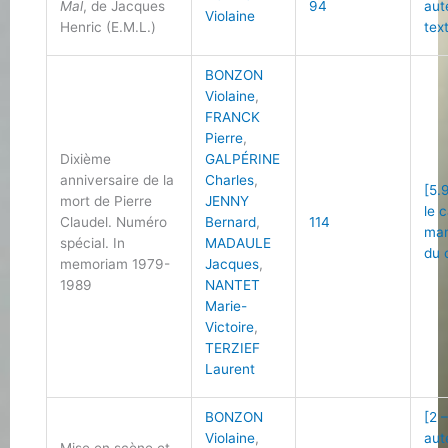
Mal
, de Jacques
94
aut
Violaine
Henric (E.M.L.)
tex
BONZON
Violaine
,
FRANCK
Pierre
,
Dixième
GALPÉRINE
anniversaire de la
Charles
,
[5.
mort de Pierre
JENNY
le 
Claudel. Numéro
Bernard
,
114
man
spécial. In
MADAULE
du 
memoriam 1979-
Jacques
,
1989
NANTET
Marie-
Victoire
,
TERZIEF
Laurent
BONZON
[2 
Violaine
,
aut