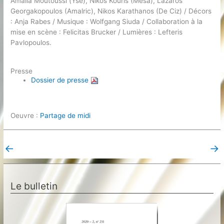
Amalia Moutoussi (Ysé), Nikos Kouris (Mesa), Lazaros
Georgakopoulos (Amalric), Nikos Karathanos (De Ciz) / Décors
: Anja Rabes / Musique : Wolfgang Siuda / Collaboration à la
mise en scène : Felicitas Brucker / Lumières : Lefteris
Pavlopoulos.
Presse
Dossier de presse
Oeuvre :
Partage de midi
←
→
Post précédent
Post suivant
Le bulletin