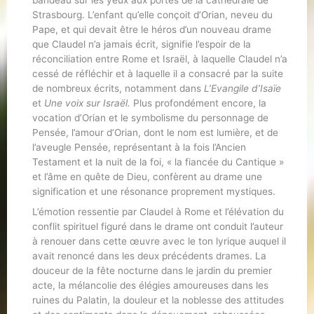
bandeau sur les yeux aux portes de la cathédrale de
Strasbourg. L’enfant qu’elle conçoit d’Orian, neveu du
Pape, et qui devait être le héros d’un nouveau drame
que Claudel n’a jamais écrit, signifie l’espoir de la
réconciliation entre Rome et Israël, à laquelle Claudel n’a
cessé de réfléchir et à laquelle il a consacré par la suite
de nombreux écrits, notamment dans
L’Evangile d’Isaïe
et
Une voix sur Israël.
Plus profondément encore, la
vocation d’Orian et le symbolisme du personnage de
Pensée, l’amour d’Orian, dont le nom est lumière, et de
l’aveugle Pensée, représentant à la fois l’Ancien
Testament et la nuit de la foi, « la fiancée du Cantique »
et l’âme en quête de Dieu, confèrent au drame une
signification et une résonance proprement mystiques.
L’émotion ressentie par Claudel à Rome et l’élévation du
conflit spirituel figuré dans le drame ont conduit l’auteur
à renouer dans cette œuvre avec le ton lyrique auquel il
avait renoncé dans les deux précédents drames. La
douceur de la fête nocturne dans le jardin du premier
acte, la mélancolie des élégies amoureuses dans les
ruines du Palatin, la douleur et la noblesse des attitudes