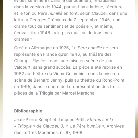
et des sentiments dans le dénouement, rehaussées,
dans la version de 1944, par un finale lyrique, l’écriture
et le ton du
Père humilié
en font, selon Claudel, dans une
lettre à Georges Crémieux du 7 septembre 1945, « un
drame tout de sentiment et de poésie », et même,
écrivait-il en 1946 , « le plus musical de tous mes
drames ».
Créé en Allemagne en 1926,
Le Père humilié
ne sera
représenté en France qu’en 1946, au théâtre des
Champs-Élysées, dans une mise en scène de jean
Valcourt, sans grand succès. La pièce a été reprise en
1962 au théâtre du Vieux-Colombier, dans la mise en
scène de Bernard Jenny, puis au théâtre du Rond-Point,
en 1995, dans le cadre de la représentation des trois
pièces de la Trilogie par Marcel Maréchal.
Bibliographie
Jean-Pierre Kempf et Jacques Petit,
Études sur la
« Trilogie » de Claudel, 3, « Le Père humilié »
, Archives
des Lettres Modernes, n° 87, 1968.