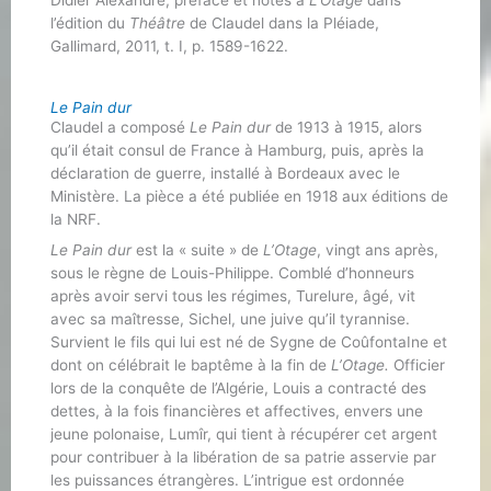
l’édition du
Théâtre
de Claudel dans la Pléiade,
Gallimard, 2011, t. I, p. 1589-1622.
Le Pain dur
Claudel a composé
Le Pain dur
de 1913 à 1915, alors
qu’il était consul de France à Hamburg, puis, après la
déclaration de guerre, installé à Bordeaux avec le
Ministère. La pièce a été publiée en 1918 aux éditions de
la NRF.
Le Pain dur
est la « suite » de
L’Otage
, vingt ans après,
sous le règne de Louis-Philippe. Comblé d’honneurs
après avoir servi tous les régimes, Turelure, âgé, vit
avec sa maîtresse, Sichel, une juive qu’il tyrannise.
Survient le fils qui lui est né de Sygne de CoûfontaIne et
dont on célébrait le baptême à la fin de
L’Otage.
Officier
lors de la conquête de l’Algérie, Louis a contracté des
dettes, à la fois financières et affectives, envers une
jeune polonaise, Lumîr, qui tient à récupérer cet argent
pour contribuer à la libération de sa patrie asservie par
les puissances étrangères. L’intrigue est ordonnée