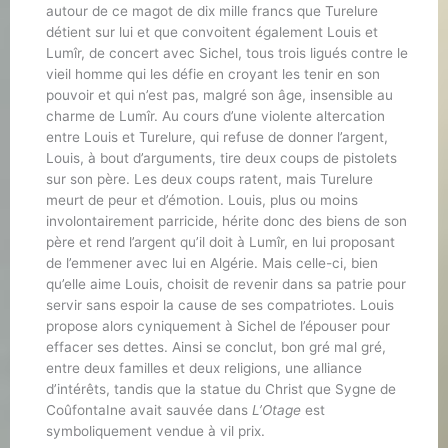
autour de ce magot de dix mille francs que Turelure
détient sur lui et que convoitent également Louis et
Lumîr, de concert avec Sichel, tous trois ligués contre le
vieil homme qui les défie en croyant les tenir en son
pouvoir et qui n’est pas, malgré son âge, insensible au
charme de Lumîr. Au cours d’une violente altercation
entre Louis et Turelure, qui refuse de donner l’argent,
Louis, à bout d’arguments, tire deux coups de pistolets
sur son père. Les deux coups ratent, mais Turelure
meurt de peur et d’émotion. Louis, plus ou moins
involontairement parricide, hérite donc des biens de son
père et rend l’argent qu’il doit à Lumîr, en lui proposant
de l’emmener avec lui en Algérie. Mais celle-ci, bien
qu’elle aime Louis, choisit de revenir dans sa patrie pour
servir sans espoir la cause de ses compatriotes. Louis
propose alors cyniquement à Sichel de l’épouser pour
effacer ses dettes. Ainsi se conclut, bon gré mal gré,
entre deux familles et deux religions, une alliance
d’intérêts, tandis que la statue du Christ que Sygne de
CoûfontaIne avait sauvée dans
L’Otage
est
symboliquement vendue à vil prix.