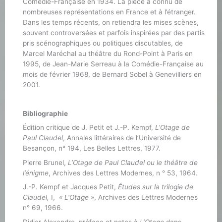
Comédie-Française en 1934. La pièce a connu de
nombreuses représentations en France et à l’étranger.
Dans les temps récents, on retiendra les mises scènes,
souvent controversées et parfois inspirées par des partis
pris scénographiques ou politiques discutables, de
Marcel Maréchal au théâtre du Rond-Point à Paris en
1995, de Jean-Marie Serreau à la Comédie-Française au
mois de février 1968, de Bernard Sobel à Genevilliers en
2001.
Bibliographie
Édition critique de J. Petit et J.-P. Kempf,
L’Otage de
Paul Claudel
, Annales littéraires de l’Université de
Besançon, n° 194, Les Belles Lettres, 1977.
Pierre Brunel,
L’Otage de Paul Claudel ou le théâtre de
l’énigme
, Archives des Lettres Modernes, n ° 53, 1964.
J.-P. Kempf et Jacques Petit,
Études sur la trilogie de
Claudel,
I,
« L’Otage »
, Archives des Lettres Modernes
n° 69, 1966.
Didier Alexandre, préface et notes à
L’Otage
dans