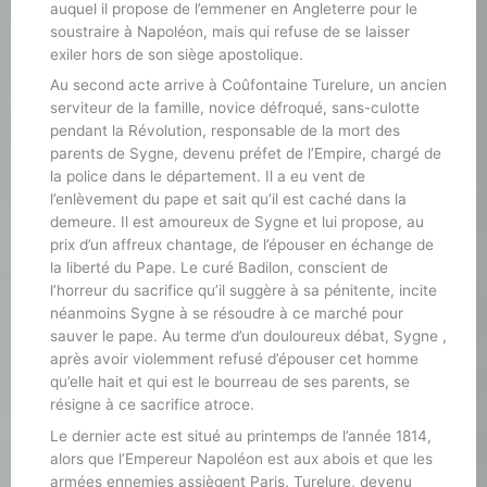
auquel il propose de l’emmener en Angleterre pour le
soustraire à Napoléon, mais qui refuse de se laisser
exiler hors de son siège apostolique.
Au second acte arrive à Coûfontaine Turelure, un ancien
serviteur de la famille, novice défroqué, sans-culotte
pendant la Révolution, responsable de la mort des
parents de Sygne, devenu préfet de l’Empire, chargé de
la police dans le département. Il a eu vent de
l’enlèvement du pape et sait qu’il est caché dans la
demeure. Il est amoureux de Sygne et lui propose, au
prix d’un affreux chantage, de l’épouser en échange de
la liberté du Pape. Le curé Badilon, conscient de
l’horreur du sacrifice qu’il suggère à sa pénitente, incite
néanmoins Sygne à se résoudre à ce marché pour
sauver le pape. Au terme d’un douloureux débat, Sygne ,
après avoir violemment refusé d’épouser cet homme
qu’elle hait et qui est le bourreau de ses parents, se
résigne à ce sacrifice atroce.
Le dernier acte est situé au printemps de l’année 1814,
alors que l’Empereur Napoléon est aux abois et que les
armées ennemies assiègent Paris. Turelure, devenu