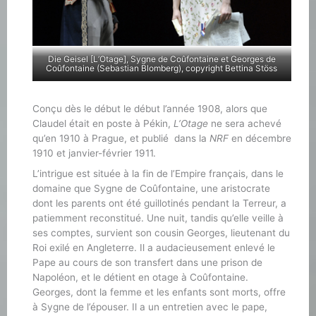
Die Geisel [L’Otage], Sygne de Coûfontaine et Georges de
Coûfontaine (Sebastian Blomberg), copyright Bettina Stöss
Conçu dès le début le début l’année 1908, alors que
Claudel était en poste à Pékin,
L’Otage
ne sera achevé
qu’en 1910 à Prague, et publié dans la
NRF
en décembre
1910 et janvier-février 1911.
L’intrigue est située à la fin de l’Empire français, dans le
domaine que Sygne de Coûfontaine, une aristocrate
dont les parents ont été guillotinés pendant la Terreur, a
patiemment reconstitué. Une nuit, tandis qu’elle veille à
ses comptes, survient son cousin Georges, lieutenant du
Roi exilé en Angleterre. Il a audacieusement enlevé le
Pape au cours de son transfert dans une prison de
Napoléon, et le détient en otage à Coûfontaine.
Georges, dont la femme et les enfants sont morts, offre
à Sygne de l’épouser. Il a un entretien avec le pape,