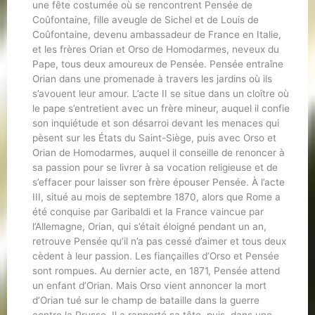
une fête costumée où se rencontrent Pensée de
Coûfontaine, fille aveugle de Sichel et de Louis de
Coûfontaine, devenu ambassadeur de France en Italie,
et les frères Orian et Orso de Homodarmes, neveux du
Pape, tous deux amoureux de Pensée. Pensée entraîne
Orian dans une promenade à travers les jardins où ils
s’avouent leur amour. L’acte II se situe dans un cloître où
le pape s’entretient avec un frère mineur, auquel il confie
son inquiétude et son désarroi devant les menaces qui
pèsent sur les États du Saint-Siège, puis avec Orso et
Orian de Homodarmes, auquel il conseille de renoncer à
sa passion pour se livrer à sa vocation religieuse et de
s’effacer pour laisser son frère épouser Pensée. À l’acte
III, situé au mois de septembre 1870, alors que Rome a
été conquise par Garibaldi et la France vaincue par
l’Allemagne, Orian, qui s’était éloigné pendant un an,
retrouve Pensée qu’il n’a pas cessé d’aimer et tous deux
cèdent à leur passion. Les fiançailles d’Orso et Pensée
sont rompues. Au dernier acte, en 1871, Pensée attend
un enfant d’Orian. Mais Orso vient annoncer la mort
d’Orian tué sur le champ de bataille dans la guerre
contre la Prusse. Il a rapporté sa tête, puis, dans une