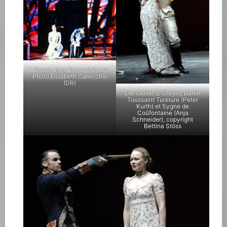
L’Otage, mes Bernard Sobel,
Photo Élisabeth Carecchio
(DR)
Die Geisel [L’Otage], Baron
Toussaint Turelure (Peter
Kurth) et Sygne de
Coûfontaine (Anja
Schneider), copyright
Bettina Stöss