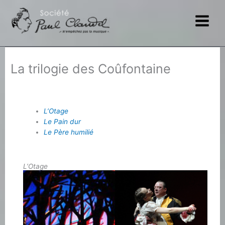
Aller
au
contenu
La trilogie des Coûfontaine
L’Otage
Le Pain dur
Le Père humilié
L’Otage