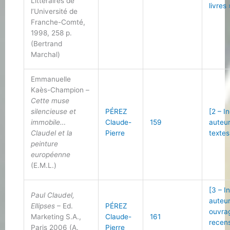
Littéraires de
livres 
l’Université de
Franche-Comté,
1998, 258 p.
(Bertrand
Marchal)
Emmanuelle
Kaès-Champion –
Cette muse
silencieuse et
PÉREZ
[2 – I
immobile…
Claude-
159
auteu
Claudel et la
Pierre
textes
peinture
européenne
(E.M.L.)
[3 – I
Paul Claudel,
auteu
Ellipses
– Ed.
PÉREZ
ouvra
Marketing S.A.,
Claude-
161
recen
Paris 2006 (A.
Pierre