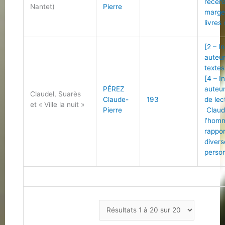
recen
Nantet)
Pierre
marge
livres 
[2 – I
auteu
textes
[4 – I
PÉREZ
auteu
Claudel, Suarès
Claude-
193
de lec
et « Ville la nuit »
Pierre
Claud
l’hom
rappo
divers
person