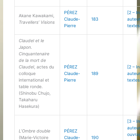
PÉREZ
[2 – I
Akane Kawakami,
Claude-
183
auteu
Travellers’ Visions
Pierre
textes
Claudel et le
Japon.
Cinquantenaire
de la mort de
Claudel
, actes du
PÉREZ
[2 – I
colloque
Claude-
189
auteu
international et
Pierre
textes
table ronde.
(Shinobu Chujo,
Takaharu
Hasekura)
[3 – I
auteu
L’Ombre double
PÉREZ
ouvra
(Marie-Victoire
Claude-
190