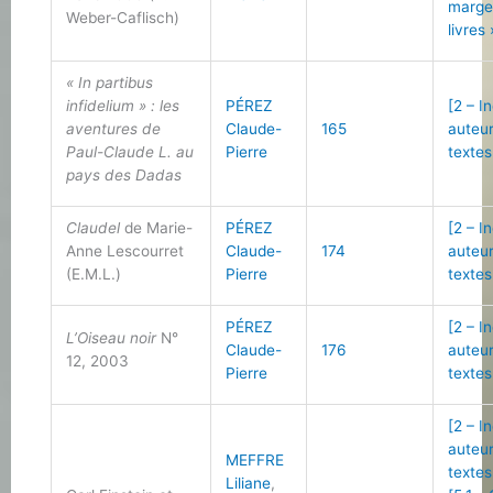
marge
Weber-Caflisch)
livres 
« In partibus
infidelium » : les
PÉREZ
[2 – I
aventures de
Claude-
165
auteu
Paul-Claude L. au
Pierre
textes
pays des Dadas
Claudel
de Marie-
PÉREZ
[2 – I
Anne Lescourret
Claude-
174
auteu
(E.M.L.)
Pierre
textes
PÉREZ
[2 – I
L’Oiseau noir
N°
Claude-
176
auteu
12, 2003
Pierre
textes
[2 – I
auteu
MEFFRE
textes
Liliane
,