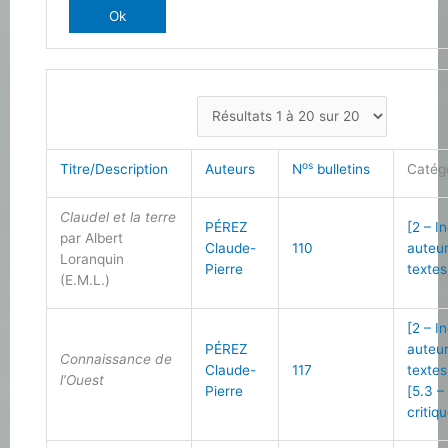
os
Titre/Description
Auteurs
N
bulletins
Catég
Claudel et la terre
PÉREZ
[2 – I
par Albert
Claude-
110
auteu
Loranquin
Pierre
textes
(E.M.L.)
[2 – I
PÉREZ
auteu
Connaissance de
Claude-
117
textes
l’Ouest
Pierre
[5.3 –
critiq