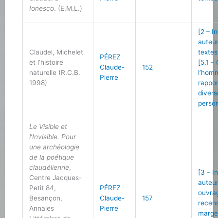
Ionesco
. (E.M.L.)
[2 – I
auteu
Claudel, Michelet
textes
PÉREZ
et l’histoire
[5.1 –
Claude-
152
naturelle (R.C.B.
l’hom
Pierre
1998)
rappo
divers
person
Le Visible et
l’Invisible. Pour
une archéologie
de la poétique
claudélienne
,
[3 – I
Centre Jacques-
auteu
Petit 84,
PÉREZ
ouvra
Besançon,
Claude-
157
recen
Annales
Pierre
marge