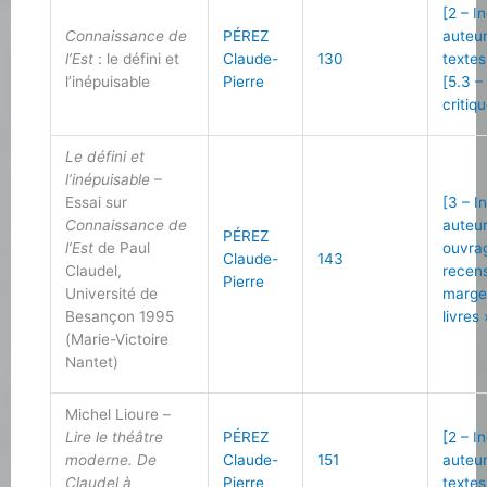
[2 – I
Connaissance de
PÉREZ
auteu
l’Est
: le défini et
Claude-
130
textes
l’inépuisable
Pierre
[5.3 –
critiq
Le défini et
l’inépuisable
–
Essai sur
[3 – I
Connaissance de
auteu
PÉREZ
l’Est
de Paul
ouvra
Claude-
143
Claudel,
recen
Pierre
Université de
marge
Besançon 1995
livres 
(Marie-Victoire
Nantet)
Michel Lioure –
Lire le théâtre
PÉREZ
[2 – I
moderne. De
Claude-
151
auteu
Claudel à
Pierre
textes