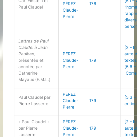
Carl Einstein et
[5.1 –
PÉREZ
176
Paul Claudel
l’hom
Claude-
rappo
Pierre
divers
person
Lettres de Paul
Claudel à Jean
[2 – I
Paulhan
,
PÉREZ
auteu
présentée et
Claude-
179
textes
annotée par
Pierre
[5.6 –
Catherine
Corre
Mayaux (E.M.L.)
PÉREZ
Paul Claudel par
[5.3 –
Claude-
179
Pierre Lasserre
critiq
Pierre
« Paul Claudel »
PÉREZ
[2 – I
par Pierre
Claude-
179
auteu
Lasserre
Pierre
textes