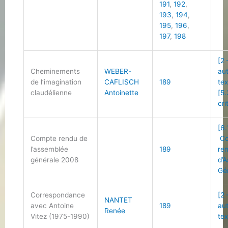
191
,
192
,
193
,
194
,
195
,
196
,
197
,
198
[2 
Cheminements
WEBER-
au
de l’imagination
CAFLISCH
189
tex
claudélienne
Antoinette
[5.
cri
[6.
Compte rendu de
Co
l’assemblée
189
re
générale 2008
d’
Gé
Correspondance
[2 
NANTET
avec Antoine
189
au
Renée
Vitez (1975-1990)
tex