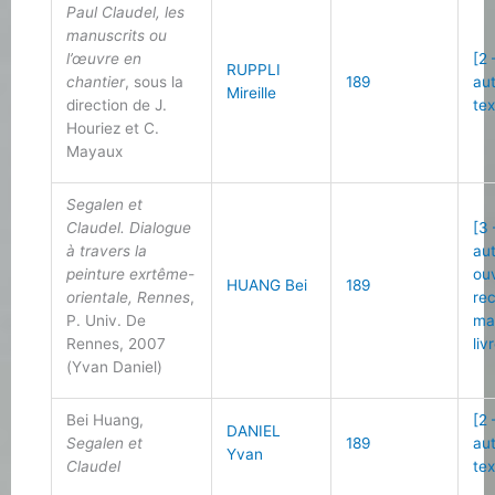
Paul Claudel, les
manuscrits ou
l’œuvre en
[2 
RUPPLI
chantier
, sous la
189
au
Mireille
direction de J.
tex
Houriez et C.
Mayaux
Segalen et
Claudel. Dialogue
[3 
à travers la
au
peinture exrtême-
ou
HUANG Bei
189
orientale, Rennes
,
re
P. Univ. De
ma
Rennes, 2007
liv
(Yvan Daniel)
Bei Huang,
[2 
DANIEL
Segalen et
189
au
Yvan
Claudel
tex