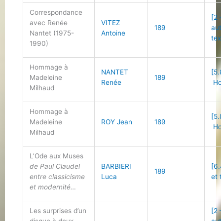
Correspondance
[2 
avec Renée
VITEZ
189
au
Nantet (1975-
Antoine
tex
1990)
Hommage à
NANTET
[5.
Madeleine
189
Renée
Ho
Milhaud
Hommage à
[5.
Madeleine
ROY Jean
189
Ho
Milhaud
L’Ode aux Muses
de Paul Claudel
BARBIERI
[6
189
entre classicisme
Luca
et 
et modernité…
Les surprises d’un
[2 