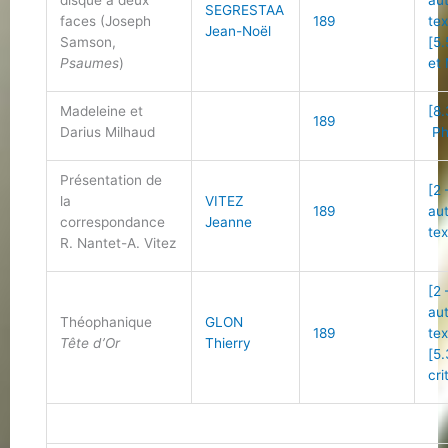
disque à deux
au
SEGRESTAA
faces (Joseph
189
tex
Jean-Noël
Samson,
[5.
Psaumes
)
et
Madeleine et
[8.
189
Darius Milhaud
Ph
Présentation de
[2 
la
VITEZ
189
au
correspondance
Jeanne
tex
R. Nantet-A. Vitez
[2 
au
Théophanique
GLON
189
tex
Tête d’Or
Thierry
[5.
cri