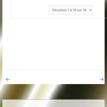
←
→
Book Page précédent
Book Page suivant