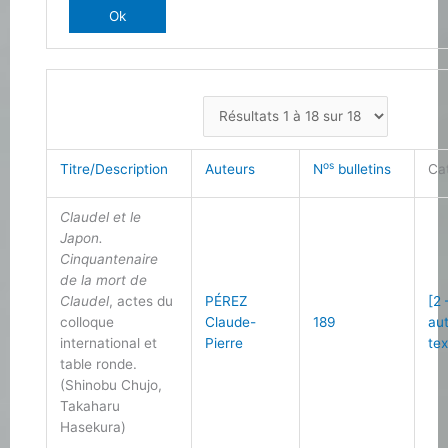
os
Titre/Description
Auteurs
N
bulletins
Ca
Claudel et le
Japon.
Cinquantenaire
de la mort de
Claudel
, actes du
PÉREZ
[2 
colloque
Claude-
189
au
international et
Pierre
tex
table ronde.
(Shinobu Chujo,
Takaharu
Hasekura)