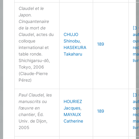
Claudel et le
Japon.
Cinquantenaire
de la mort de
[3 
Claudel
, actes du
CHUJO
au
colloque
Shinobu
,
ou
189
international et
HASEKURA
re
table ronde.
Takaharu
ma
Shichigarsu-dô,
liv
Tokyo, 2006
(Claude-Pierre
Pérez)
Paul Claudel, les
[3 
manuscrits ou
HOURIEZ
au
l’œuvre en
Jacques
,
ou
189
chantier
, Éd.
MAYAUX
re
Univ. de Dijon,
Catherine
ma
2005
liv