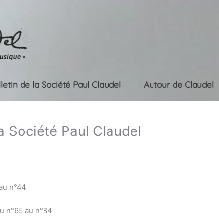
lletin de la Société Paul Claudel
Autour de Claudel
la Société Paul Claudel
 au n°44
du n°65 au n°84