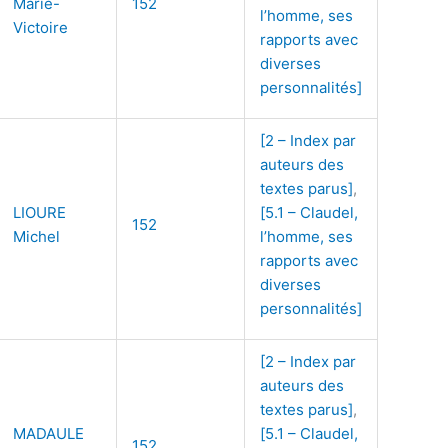
Marie-
152
l’homme, ses
Victoire
rapports avec
diverses
personnalités]
[2 – Index par
auteurs des
textes parus]
,
LIOURE
[5.1 – Claudel,
152
Michel
l’homme, ses
rapports avec
diverses
personnalités]
[2 – Index par
auteurs des
textes parus]
,
MADAULE
[5.1 – Claudel,
152