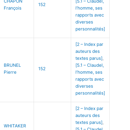
CHAPON
[5.1 – Claudel,
152
François
l’homme, ses
rapports avec
diverses
personnalités]
[2 – Index par
auteurs des
textes parus]
,
BRUNEL
[5.1 – Claudel,
152
Pierre
l’homme, ses
rapports avec
diverses
personnalités]
[2 – Index par
auteurs des
textes parus]
,
WHITAKER
[5.1 – Claudel,