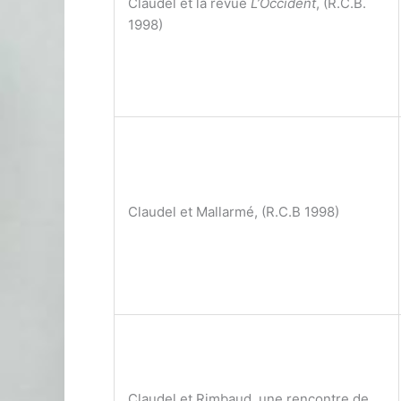
Claudel et la revue
L’Occident
, (R.C.B.
1998)
Claudel et Mallarmé, (R.C.B 1998)
Claudel et Rimbaud, une rencontre de