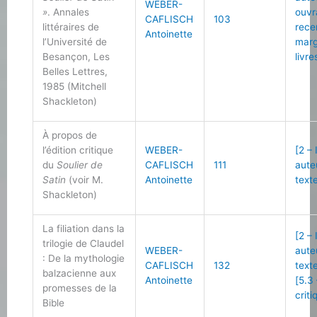
WEBER-
»
. Annales
ouvr
CAFLISCH
103
littéraires de
rece
Antoinette
l’Université de
marg
Besançon, Les
livre
Belles Lettres,
1985 (Mitchell
Shackleton)
À propos de
l’édition critique
WEBER-
[2 –
du
Soulier de
CAFLISCH
111
aute
Satin
(voir M.
Antoinette
text
Shackleton)
La filiation dans la
[2 –
trilogie de Claudel
WEBER-
aute
: De la mythologie
CAFLISCH
132
text
balzacienne aux
Antoinette
[5.3
promesses de la
criti
Bible