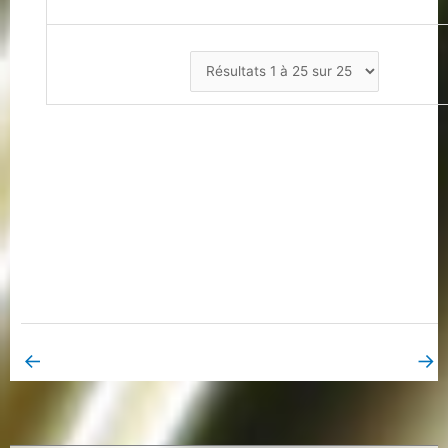
←
→
Book Page précédent
Book Page suivant