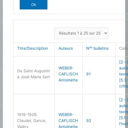
os
Titre/Description
Auteurs
N
bulletins
Caté
[2 –
WEBER-
aute
De Saint Augustin
CAFLISCH
91
text
à José-Maria Sert
Antoinette
[5.3
criti
[2 –
aute
text
1919-1929.
WEBER-
[5.1 
Claudel, Gance,
CAFLISCH
92
l’ho
Valéry
Antoinette