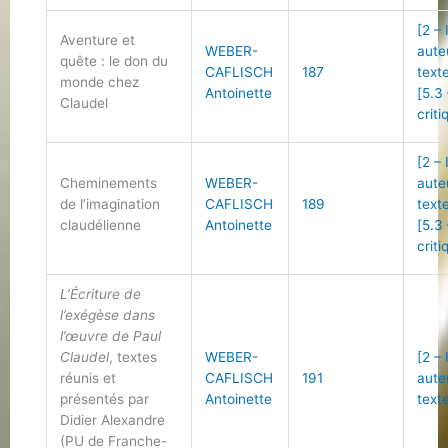
[2 –
Aventure et
WEBER-
aute
quête : le don du
CAFLISCH
187
text
monde chez
Antoinette
[5.3
Claudel
criti
[2 –
Cheminements
WEBER-
aute
de l’imagination
CAFLISCH
189
text
claudélienne
Antoinette
[5.3
criti
L’Écriture de
l’exégèse dans
l’œuvre de Paul
Claudel
, textes
WEBER-
[2 –
réunis et
CAFLISCH
191
aute
présentés par
Antoinette
text
Didier Alexandre
(PU de Franche-