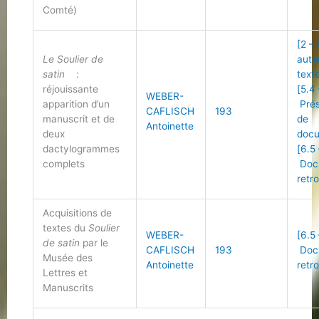
Comté)
[2 –
Le Soulier de
aute
satin
:
text
réjouissante
[5.4
WEBER-
apparition d’un
Prés
CAFLISCH
193
manuscrit et de
de
Antoinette
deux
doc
dactylogrammes
[6.5
complets
Doc
retr
Acquisitions de
textes du
Soulier
WEBER-
[6.5
de satin
par le
CAFLISCH
193
Doc
Musée des
Antoinette
retr
Lettres et
Manuscrits