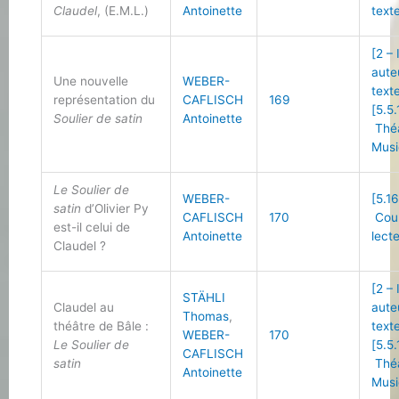
Claudel
, (E.M.L.)
Antoinette
text
[2 –
aute
Une nouvelle
WEBER-
text
représentation du
CAFLISCH
169
[5.5.
Soulier de satin
Antoinette
Théâ
Musi
Le Soulier de
WEBER-
[5.16
satin
d’Olivier Py
CAFLISCH
170
Cour
est-il celui de
Antoinette
lect
Claudel ?
[2 –
STÄHLI
Claudel au
aute
Thomas
,
théâtre de Bâle :
text
WEBER-
170
Le Soulier de
[5.5.
CAFLISCH
satin
Théâ
Antoinette
Musi