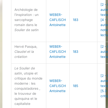
[2 –
Archéologie de
aute
l’inspiration : un
WEBER-
text
sarcophage
CAFLISCH
183
[4 –
romain dans le
Antoinette
aute
Soulier de satin
note
lect
Hervé Pasqua,
WEBER-
[2 –
Claudel et la
CAFLISCH
183
aute
création
Antoinette
text
Le Soulier de
satin
, utopie et
[2 –
critique du monde
WEBER-
aute
moderne : les
CAFLISCH
185
text
conquistadores ,
Antoinette
[5.3
le trouveur de
criti
quinquina et le
capitaliste