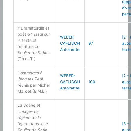
rapp
dive
pers
« Dramaturgie et
poésie : Essai sur
WEBER-
[2 –
le texte et
CAFLISCH
97
aute
l’écriture du
Antoinette
text
Soulier de Satin
»
(Th et Tr)
Hommages à
WEBER-
[2 –
Jacques Petit
,
CAFLISCH
100
aute
réunis par Michel
Antoinette
text
Malicet (E.M.L.)
La Scène et
l’Image- Le
régime de la
figure dans « Le
[3 –
Soulier de Satin
aute