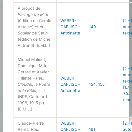
À propos de
Partage de Midi
(édition de Gérald
WEBER-
[2 –
Antoine) et du
CAFLISCH
149
aute
Soulier de Satin
Antoinette
text
(édition de Michel
Autrand) (E.M.L.)
Michel Malicet,
Dominique Millet-
[2 –
Gérard et Xavier
aute
Tilliette –
Paul
WEBER-
text
Claudel, le Poëte
CAFLISCH
154
,
155
[1.7 
et la Bible
, T. I
Antoinette
Com
(NRF, Gallimard
rend
1998, 1915 p.)
(E.M.L.)
Claude-Pierre
WEBER-
[2 –
Pérez,
Paul
CAFLISCH
161
aute