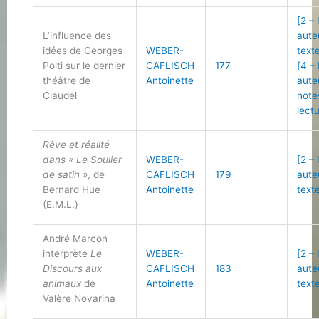
[2 –
L’influence des
aute
idées de Georges
WEBER-
text
Polti sur le dernier
CAFLISCH
177
[4 –
théâtre de
Antoinette
aute
Claudel
note
lect
Rêve et réalité
dans « Le Soulier
WEBER-
[2 –
de satin »
, de
CAFLISCH
179
aute
Bernard Hue
Antoinette
text
(E.M.L.)
André Marcon
interprète
Le
WEBER-
[2 –
Discours aux
CAFLISCH
183
aute
animaux
de
Antoinette
text
Valère Novarina