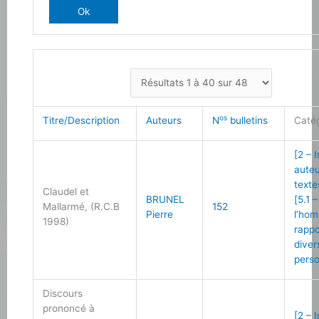
os
Titre/Description
Auteurs
N
bulletins
Caté
[2 – 
auteu
texte
Claudel et
BRUNEL
[5.1 
Mallarmé, (R.C.B
152
Pierre
l’ho
1998)
rappo
diver
perso
Discours
prononcé à
[2 – 