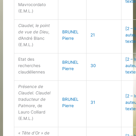
texte
Mavrocordato
(E.M.L.)
Claudel, le point
[2 – 
de vue de Dieu
,
BRUNEL
21
auteu
d’André Blanc
Pierre
texte
(E.M.L.)
Etat des
[2 – 
BRUNEL
recherches
30
auteu
Pierre
claudéliennes
texte
Présence de
Claudel. Claudel
[2 – 
traducteur de
BRUNEL
31
auteu
Patmore
, de
Pierre
texte
Lauro Colliard
(E.M.L.)
« Tête d’Or » de