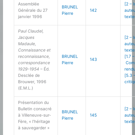
Assemblée
[2 – 
BRUNEL
Générale du 27
142
auteu
Pierre
janvier 1996
texte
Paul Claudel,
Jacques
[2 – 
Madaule,
auteu
Connaissance et
texte
reconnaissance,
BRUNEL
[1.7 –
143
correspondance
Pierre
Com
1929-1954
– Éd.
rend
Desclée de
[5.3 
Brouwer, 1996
criti
(E.M.L.)
Présentation du
Bulletin consacré
[2 – 
BRUNEL
à Villeneuve-sur-
145
auteu
Pierre
Fère, « l’héritage
texte
à sauvegarder »