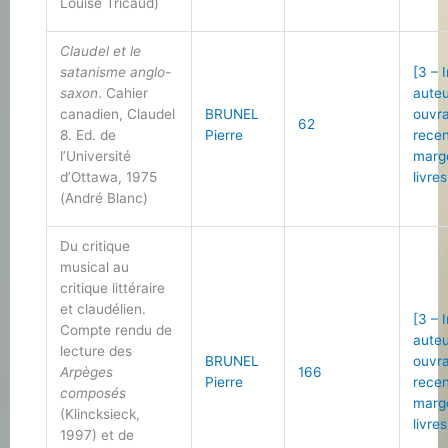
Louise Tricaud)
Claudel et le
satanisme anglo-
[3 – 
saxon
. Cahier
auteu
canadien, Claudel
BRUNEL
ouvr
62
8. Ed. de
Pierre
recen
l’Université
marg
d’Ottawa, 1975
livres
(André Blanc)
Du critique
musical au
critique littéraire
et claudélien.
[3 – 
Compte rendu de
auteu
lecture des
BRUNEL
ouvr
Arpèges
166
Pierre
recen
composés
marg
(Klincksieck,
livres
1997) et de