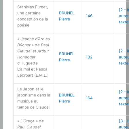
Stanislas Fumet,
[2 – 
une certaine
BRUNEL
146
auteu
conception de la
Pierre
texte
poésie
« Jeanne d’Arc au
Bûcher » de Paul
Claudel et Arthur
[2 – 
BRUNEL
Honegger
,
132
auteu
Pierre
d’Huguette
texte
Calmel et Pascal
Lécroart (E.M.L.)
Le Japon et le
[2 – 
japonisme dans la
BRUNEL
164
auteu
musique au
Pierre
texte
temps de Claudel
« L’Otage » de
[3 – 
Paul Claudel
.
auteu