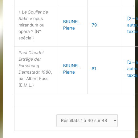
«
Le Soulier de
Satin
» opus
[2 – 
BRUNEL
mirandum ou
79
auteu
Pierre
opéra ? (N°
texte
spécial)
Paul Claudel.
Erträge der
[2 – 
Forschung
BRUNEL
81
auteu
Darmstadt 1980
,
Pierre
texte
par Albert Fuss
(E.M.L.)