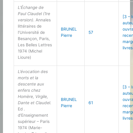
L’Échange de
Paul Claudel (1re
[3 – 
version)
. Annales
auteu
littéraires de
BRUNEL
ouvr
l’Université de
57
Pierre
recen
Besançon, Paris,
marg
Les Belles Lettres
livres
1974 (Michel
Lioure)
L’évocation des
morts et la
descente aux
[3 – 
enfers chez
auteu
Homère, Virgile,
BRUNEL
ouvr
Dante et Claudel.
61
Pierre
recen
Ed .
marg
d’Enseignement
livres
supérieur – Paris
1974 (Marie-