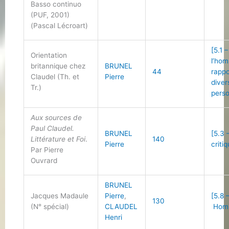
Basso continuo
(PUF, 2001)
(Pascal Lécroart)
[5.1 
Orientation
l’ho
britannique chez
BRUNEL
44
rappo
Claudel (Th. et
Pierre
diver
Tr.)
perso
Aux sources de
Paul Claudel.
BRUNEL
[5.3 
Littérature et Foi
.
140
Pierre
criti
Par Pierre
Ouvrard
BRUNEL
Jacques Madaule
Pierre
,
[5.8 
130
(N° spécial)
CLAUDEL
Hom
Henri