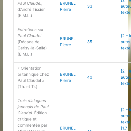
[2 – 
Paul Claudel
,
BRUNEL
33
auteu
d’André Tissier
Pierre
texte
(E.M.L.)
Entretiens sur
Paul Claudel
[2 – 
BRUNEL
(Décade de
35
auteu
Pierre
Cerisy-la-Salle)
texte
(E.M.L.)
« Orientation
[2 – 
britannique chez
BRUNEL
40
auteu
Paul Claudel »
Pierre
texte
(Th. et Tr.)
Trois dialogues
japonais de Paul
[2 – 
Claudel
. Édition
auteu
critique et
texte
commentée par
BRUNEL
[1.7 –