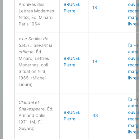
Archives des
BRUNEL
ouvr
18
Lettres Modernes
Pierre
recen
N°53, Éd. Minard
marg
Paris 1964
livres
« Le Soulier de
Satin » devant la
[3 – 
critique.
Éd.
auteu
Minard, Lettres
BRUNEL
ouvr
19
Modernes, coll.
Pierre
recen
Situation N°6,
marg
1965. (Michel
livres
Lioure)
[3 – 
Claudel et
auteu
Shakespeare
. Éd.
BRUNEL
ouvr
Armand Colin,
43
Pierre
recen
1971. (M.-F.
marg
Guyard)
livres