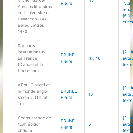
Michel Malicet.
45
Pierre
Com
Annales littéraires
rend
de l’Université de
[5.3 
Besançon- Les
criti
Belles Lettres
1970
Rapports
internationaux :
[2 – 
BRUNEL
La France
47
,
48
auteu
Pierre
(Claudel et la
texte
traduction)
« Paul Claudel et
[2 – 
le monde anglo-
BRUNEL
13
auteu
saxon ». (Th. et
Pierre
texte
Tr.)
Connaissance de
[2 – 
BRUNEL
l’Est
, édition
51
auteu
Pierre
critique
texte