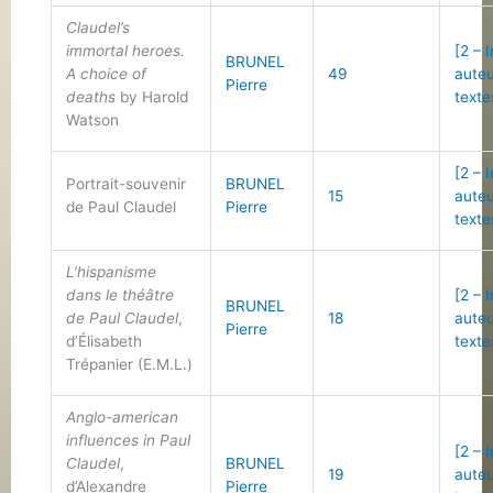
Claudel’s
immortal heroes.
[2 – 
BRUNEL
A choice of
49
auteu
Pierre
deaths
by Harold
texte
Watson
[2 – 
Portrait-souvenir
BRUNEL
15
auteu
de Paul Claudel
Pierre
texte
L’hispanisme
dans le théâtre
[2 – 
BRUNEL
de Paul Claudel
,
18
auteu
Pierre
d’Élisabeth
texte
Trépanier (E.M.L.)
Anglo-american
influences in Paul
[2 – 
Claudel
,
BRUNEL
19
auteu
d’Alexandre
Pierre