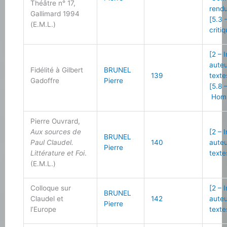
Théâtre n° 17,
rend
Gallimard 1994
[5.3 
(E.M.L.)
criti
[2 – 
auteu
Fidélité à Gilbert
BRUNEL
139
texte
Gadoffre
Pierre
[5.8 
Hom
Pierre Ouvrard,
Aux sources de
[2 – 
BRUNEL
Paul Claudel.
140
auteu
Pierre
Littérature et Foi
.
texte
(E.M.L.)
Colloque sur
[2 – 
BRUNEL
Claudel et
142
auteu
Pierre
l’Europe
texte