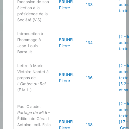
l’occasion de son
BRUNEL
133
auteu
élection à la
Pierre
texte
présidence de la
Société (V.S)
Introduction à
[2 – 
l’hommage à
BRUNEL
134
auteu
Jean-Louis
Pierre
texte
Barrault
Lettre à Marie-
[2 – 
Victoire Nantet à
auteu
BRUNEL
propos de
136
texte
Pierre
L’Ombre du Roi
[5.2 
(E.M.L.)
et sa
[2 – 
Paul Claudel.
auteu
Partage de Midi
–
texte
Édition de Gérald
BRUNEL
[1.7 –
Antoine, coll. Folio
138
Pierre
Com