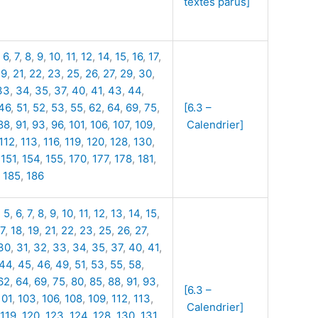
textes parus]
,
6
,
7
,
8
,
9
,
10
,
11
,
12
,
14
,
15
,
16
,
17
,
19
,
21
,
22
,
23
,
25
,
26
,
27
,
29
,
30
,
33
,
34
,
35
,
37
,
40
,
41
,
43
,
44
,
46
,
51
,
52
,
53
,
55
,
62
,
64
,
69
,
75
,
[6.3 –
88
,
91
,
93
,
96
,
101
,
106
,
107
,
109
,
Calendrier]
112
,
113
,
116
,
119
,
120
,
128
,
130
,
,
151
,
154
,
155
,
170
,
177
,
178
,
181
,
,
185
,
186
,
5
,
6
,
7
,
8
,
9
,
10
,
11
,
12
,
13
,
14
,
15
,
7
,
18
,
19
,
21
,
22
,
23
,
25
,
26
,
27
,
30
,
31
,
32
,
33
,
34
,
35
,
37
,
40
,
41
,
44
,
45
,
46
,
49
,
51
,
53
,
55
,
58
,
62
,
64
,
69
,
75
,
80
,
85
,
88
,
91
,
93
,
[6.3 –
101
,
103
,
106
,
108
,
109
,
112
,
113
,
Calendrier]
119
,
120
,
123
,
124
,
128
,
130
,
131
,