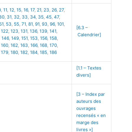
0
,
11
,
12
,
15
,
16
,
17
,
21
,
23
,
26
,
27
,
30
,
31
,
32
,
33
,
34
,
35
,
45
,
47
,
51
,
53
,
55
,
71
,
81
,
91
,
93
,
96
,
101
,
[6.3 –
,
122
,
123
,
131
,
136
,
139
,
141
,
Calendrier]
,
146
,
149
,
151
,
153
,
156
,
158
,
,
160
,
162
,
163
,
166
,
168
,
170
,
,
179
,
180
,
182
,
184
,
185
,
186
[1.1 – Textes
divers]
[3 – Index par
auteurs des
ouvrages
recensés « en
marge des
livres »]