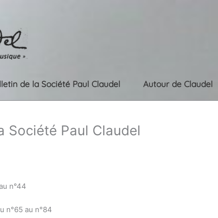
lletin de la Société Paul Claudel
Autour de Claudel
la Société Paul Claudel
 au n°44
du n°65 au n°84