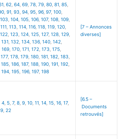
61
,
62
,
64
,
69
,
78
,
79
,
80
,
81
,
85
,
90
,
91
,
93
,
94
,
95
,
96
,
97
,
100
,
103
,
104
,
105
,
106
,
107
,
108
,
109
,
,
111
,
113
,
114
,
116
,
118
,
119
,
120
,
[7 – Annonces
122
,
123
,
124
,
125
,
127
,
128
,
129
,
diverses]
,
131
,
132
,
134
,
136
,
140
,
142
,
,
169
,
170
,
171
,
172
,
173
,
175
,
,
177
,
178
,
179
,
180
,
181
,
182
,
183
,
,
185
,
186
,
187
,
188
,
190
,
191
,
192
,
,
194
,
195
,
196
,
197
,
198
[6.5 –
,
4
,
5
,
7
,
8
,
9
,
10
,
11
,
14
,
15
,
16
,
17
,
Documents
19
,
22
retrouvés]