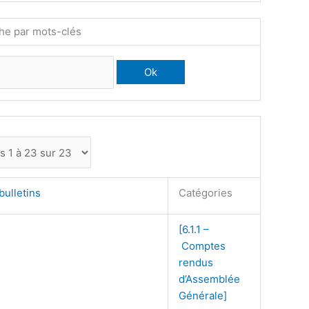
he par mots-clés
bulletins
Catégories
[6.1.1 –
Comptes
rendus
d’Assemblée
Générale]