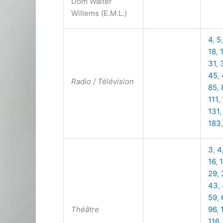
Dom Walter
Willems (E.M.L.)
4
,
5
18
,
31
,
45
,
Radio / Télévision
85
,
111
,
131
183
3
,
4
16
,
1
29
,
43
,
59
,
Théâtre
96
,
116
,