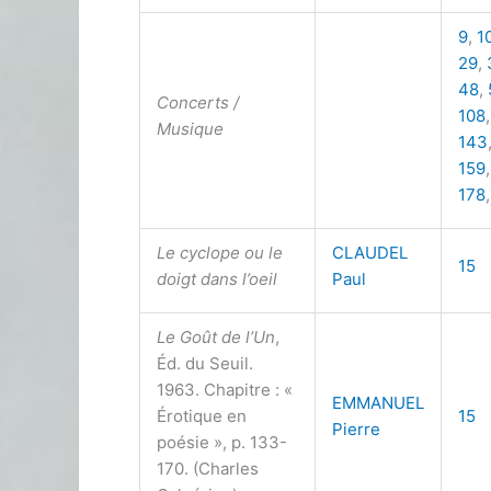
9
,
1
29
,
48
,
Concerts /
108
Musique
143
159
178
Le cyclope ou le
CLAUDEL
15
doigt dans l’oeil
Paul
Le Goût de l’Un
,
Éd. du Seuil.
1963. Chapitre : «
EMMANUEL
Érotique en
15
Pierre
poésie », p. 133-
170. (Charles