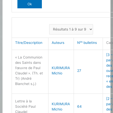
os
Titre/Description
Auteurs
N
bulletins
Cat
[3 –
« La Communion
par
des Saints dans
des
l’œuvre de Paul
KURIMURA
27
ouv
Claudel ». (Th. et
Michio
rec
Tr) (André
« e
Blanchet s.j.)
des 
[2 –
Lettre à la
KURIMURA
par
Société Paul
64
Michio
des
Claudel