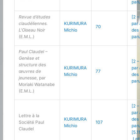
par
Revue d’études
[2 –
claudéliennes.
KURIMURA
par
70
L’Oiseau Noir
Michio
des
(E.M.L.)
par
Paul Claudel –
Genèse et
[2 –
structure des
KURIMURA
par
œuvres de
77
Michio
des
jeunesse
, par
par
Moriaki Watanabe
(E.M.L.)
[2 –
par
Lettre à la
KURIMURA
des
Société Paul
107
Michio
par
Claudel
[5.1
Let