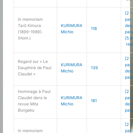
[2 –
In memoriam
par
Tarô Kimura
KURIMURA
des
118
(1899-1989).
Michio
par
(Hom.)
[5.8
Ho
[2 –
Regard sur « Le
KURIMURA
par
Dauphiné de Paul
139
Michio
des
Claudel »
par
Hommage à Paul
[2 –
Claudel dans la
KURIMURA
par
181
revue
Mita
Michio
des
Bungaku
par
[2 –
In memoriam
par