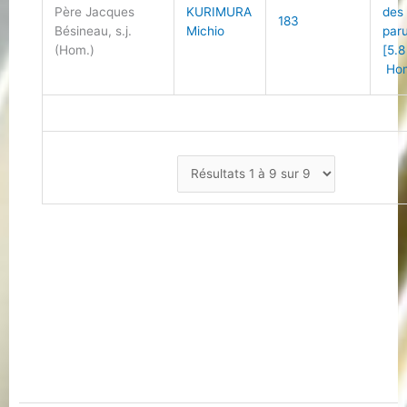
Père Jacques
KURIMURA
des
183
Bésineau, s.j.
Michio
par
(Hom.)
[5.8
Ho