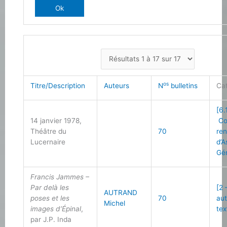
os
Titre/Description
Auteurs
N
bulletins
Ca
[6.
14 janvier 1978,
Co
Théâtre du
70
re
Lucernaire
d’
Gé
Francis Jammes –
Par delà les
[2 
AUTRAND
poses et les
70
au
Michel
images d’Épinal
,
tex
par J.P. Inda