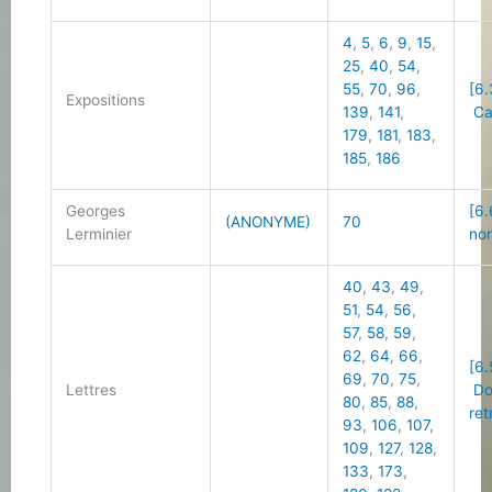
4
,
5
,
6
,
9
,
15
,
25
,
40
,
54
,
55
,
70
,
96
,
[6.
Expositions
139
,
141
,
Cal
179
,
181
,
183
,
185
,
186
Georges
[6.
(ANONYME)
70
Lerminier
non
40
,
43
,
49
,
51
,
54
,
56
,
57
,
58
,
59
,
62
,
64
,
66
,
[6.
69
,
70
,
75
,
Lettres
Do
80
,
85
,
88
,
ret
93
,
106
,
107
,
109
,
127
,
128
,
133
,
173
,