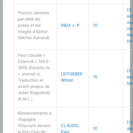
[3 
Francis Jammes,
au
par-delà les
ou
poses et les
INDA J.-P.
70
re
images d’Épinal
ma
(Michel Autrand)
liv
Paul Claudel «
Dziennik » 1903-
1955 (Extraits du
[2 
« Journal »).
LEITGEBER
70
au
Traduction et
Witold
tex
avant-propos de
Julian Rogozinski
(E.M.L.)
Remerciements à
l’Espagne
[1.
(Discours devant
CLAUDEL
70
div
le Pen Club de
Paul