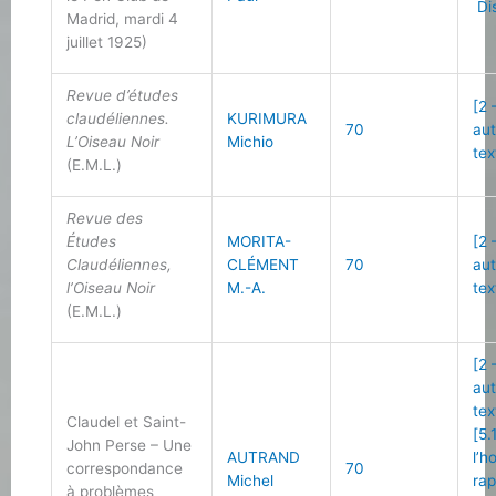
Di
Madrid, mardi 4
juillet 1925)
Revue d’études
[2 
claudéliennes.
KURIMURA
70
au
L’Oiseau Noir
Michio
tex
(E.M.L.)
Revue des
Études
MORITA-
[2 
Claudéliennes,
CLÉMENT
70
au
l’Oiseau Noir
M.-A.
tex
(E.M.L.)
[2 
au
tex
Claudel et Saint-
[5.
John Perse – Une
AUTRAND
l’
correspondance
70
Michel
ra
à problèmes