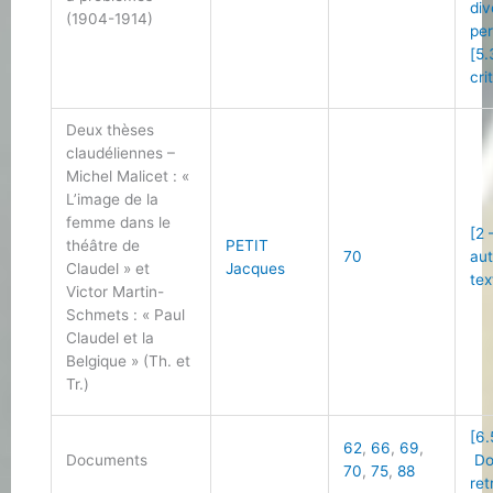
div
(1904-1914)
per
[5.
cri
Deux thèses
claudéliennes –
Michel Malicet : «
L’image de la
femme dans le
[2 
théâtre de
PETIT
70
au
Claudel » et
Jacques
tex
Victor Martin-
Schmets : « Paul
Claudel et la
Belgique » (Th. et
Tr.)
[6.
62
,
66
,
69
,
Documents
Do
70
,
75
,
88
ret