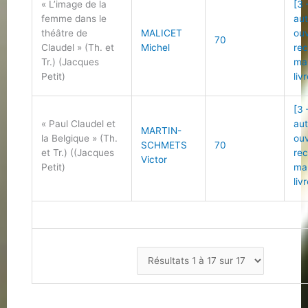
« L’image de la
[3 
femme dans le
au
théâtre de
MALICET
ou
70
Claudel » (Th. et
Michel
re
Tr.) (Jacques
ma
Petit)
liv
[3 
« Paul Claudel et
au
MARTIN-
la Belgique » (Th.
ou
SCHMETS
70
et Tr.) ((Jacques
re
Victor
Petit)
ma
liv