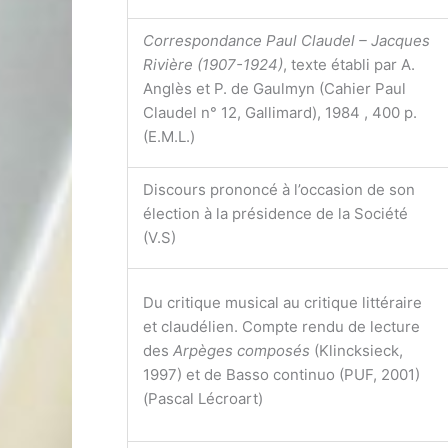
Correspondance Paul Claudel – Jacques
Rivière (1907-1924)
, texte établi par A.
Anglès et P. de Gaulmyn (Cahier Paul
Claudel n° 12, Gallimard), 1984 , 400 p.
(E.M.L.)
Discours prononcé à l’occasion de son
élection à la présidence de la Société
(V.S)
Du critique musical au critique littéraire
et claudélien. Compte rendu de lecture
des
Arpèges composés
(Klincksieck,
1997) et de Basso continuo (PUF, 2001)
(Pascal Lécroart)