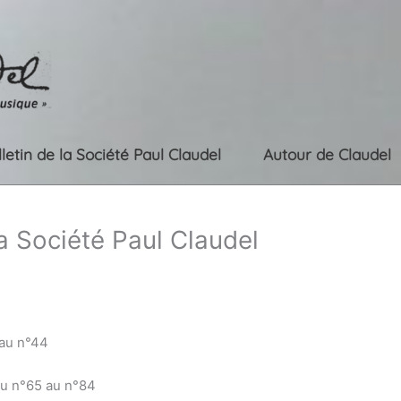
lletin de la Société Paul Claudel
Autour de Claudel
la Société Paul Claudel
 au n°44
du n°65 au n°84