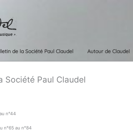
lletin de la Société Paul Claudel
Autour de Claudel
la Société Paul Claudel
 au n°44
du n°65 au n°84