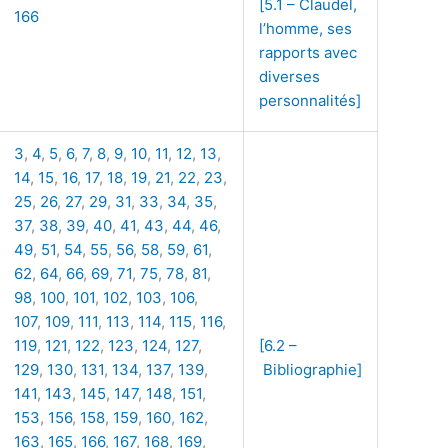
[5.1 – Claudel,
166
l’homme, ses
rapports avec
diverses
personnalités]
3
,
4
,
5
,
6
,
7
,
8
,
9
,
10
,
11
,
12
,
13
,
14
,
15
,
16
,
17
,
18
,
19
,
21
,
22
,
23
,
25
,
26
,
27
,
29
,
31
,
33
,
34
,
35
,
37
,
38
,
39
,
40
,
41
,
43
,
44
,
46
,
49
,
51
,
54
,
55
,
56
,
58
,
59
,
61
,
62
,
64
,
66
,
69
,
71
,
75
,
78
,
81
,
98
,
100
,
101
,
102
,
103
,
106
,
107
,
109
,
111
,
113
,
114
,
115
,
116
,
119
,
121
,
122
,
123
,
124
,
127
,
[6.2 –
129
,
130
,
131
,
134
,
137
,
139
,
Bibliographie]
141
,
143
,
145
,
147
,
148
,
151
,
153
,
156
,
158
,
159
,
160
,
162
,
163
,
165
,
166
,
167
,
168
,
169
,