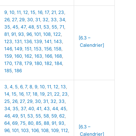
9
,
10
,
11
,
12
,
15
,
16
,
17
,
21
,
23
,
26
,
27
,
29
,
30
,
31
,
32
,
33
,
34
,
35
,
45
,
47
,
48
,
51
,
53
,
55
,
71
,
81
,
91
,
93
,
96
,
101
,
108
,
122
,
[6.3 –
123
,
131
,
136
,
139
,
141
,
143
,
Calendrier]
146
,
149
,
151
,
153
,
156
,
158
,
159
,
160
,
162
,
163
,
166
,
168
,
170
,
178
,
179
,
180
,
182
,
184
,
185
,
186
3
,
4
,
5
,
6
,
7
,
8
,
9
,
10
,
11
,
12
,
13
,
14
,
15
,
16
,
17
,
18
,
19
,
21
,
22
,
23
,
25
,
26
,
27
,
29
,
30
,
31
,
32
,
33
,
34
,
35
,
37
,
40
,
41
,
43
,
44
,
45
,
46
,
49
,
51
,
53
,
55
,
58
,
59
,
62
,
64
,
69
,
75
,
80
,
85
,
88
,
91
,
93
,
[6.3 –
96
,
101
,
103
,
106
,
108
,
109
,
112
,
Calendrier]