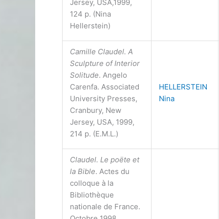
Jersey, USA,1999,
124 p. (Nina
Hellerstein)
Camille Claudel. A
Sculpture of Interior
Solitude
. Angelo
Carenfa. Associated
HELLERSTEIN
University Presses,
Nina
Cranbury, New
Jersey, USA, 1999,
214 p. (E.M.L.)
Claudel. Le poëte et
la Bible
. Actes du
colloque à la
Bibliothèque
nationale de France.
Octobre 1998 .