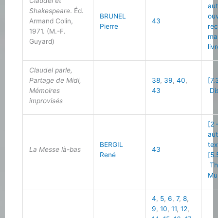
Claudel et
au
Shakespeare
. Éd.
BRUNEL
ou
Armand Colin,
43
Pierre
re
1971. (M.-F.
ma
Guyard)
liv
Claudel parle,
Partage de Midi,
38
,
39
,
40
,
[7.
Mémoires
43
Di
improvisés
[2 
au
BERGIL
tex
La Messe là-bas
43
René
[5.
Th
Mu
4
,
5
,
6
,
7
,
8
,
9
,
10
,
11
,
12
,