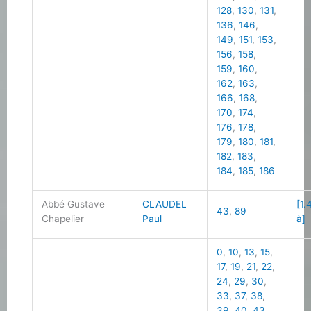
128
,
130
,
131
,
136
,
146
,
149
,
151
,
153
,
156
,
158
,
159
,
160
,
162
,
163
,
166
,
168
,
170
,
174
,
176
,
178
,
179
,
180
,
181
,
182
,
183
,
184
,
185
,
186
Abbé Gustave
CLAUDEL
[1.
43
,
89
Chapelier
Paul
à]
0
,
10
,
13
,
15
,
17
,
19
,
21
,
22
,
24
,
29
,
30
,
33
,
37
,
38
,
39
,
40
,
43
,