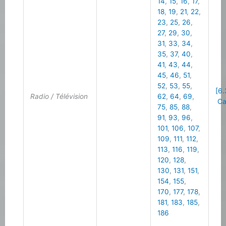
14
,
15
,
16
,
17
,
18
,
19
,
21
,
22
,
23
,
25
,
26
,
27
,
29
,
30
,
31
,
33
,
34
,
35
,
37
,
40
,
41
,
43
,
44
,
45
,
46
,
51
,
52
,
53
,
55
,
[6.
Radio / Télévision
62
,
64
,
69
,
Cal
75
,
85
,
88
,
91
,
93
,
96
,
101
,
106
,
107
,
109
,
111
,
112
,
113
,
116
,
119
,
120
,
128
,
130
,
131
,
151
,
154
,
155
,
170
,
177
,
178
,
181
,
183
,
185
,
186