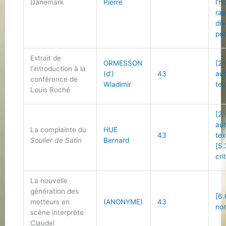
Danemark
Pierre
l’
ra
div
per
Extrait de
ORMESSON
[2 
l’introduction à la
(d’)
43
au
conférence de
Wladimir
tex
Louis Roché
[2 
au
La complainte du
HUE
43
tex
Soulier de Satin
Bernard
[5.
cri
La nouvelle
génération des
[6.
metteurs en
(ANONYME)
43
non
scène interprète
Claudel