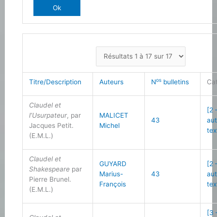
os
Titre/Description
Auteurs
N
bulletins
Ca
Claudel et
[2 
l’Usurpateur
, par
MALICET
43
au
Jacques Petit.
Michel
tex
(E.M.L.)
Claudel et
GUYARD
[2 
Shakespeare
par
Marius-
43
au
Pierre Brunel.
François
tex
(E.M.L.)
[3 