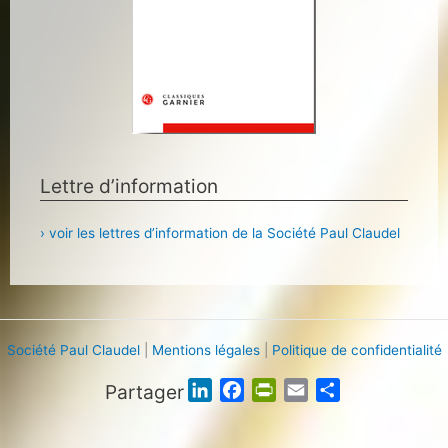
Lettre d’information
› voir les lettres d’information de la Société Paul Claudel
Société Paul Claudel
|
Mentions légales
|
Politique de confidentialité
Partager
L
F
P
E
P
i
a
r
m
a
n
c
i
a
r