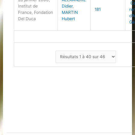
Co
Institut de
Didier
,
181
re
France, Fondation
MARTIN
d’
Del Duca
Hubert
Gé