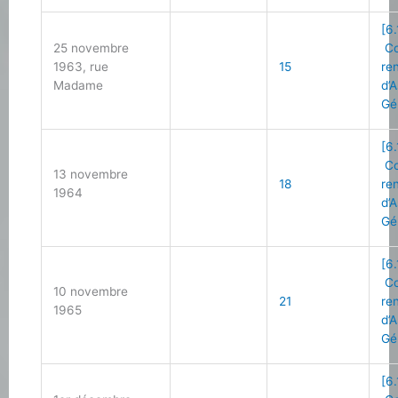
[6.
25 novembre
Co
1963, rue
15
re
Madame
d’
Gé
[6.
Co
13 novembre
18
re
1964
d’
Gé
[6.
Co
10 novembre
21
re
1965
d’
Gé
[6.