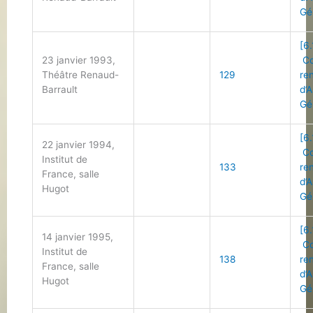
Gé
[6.
23 janvier 1993,
Co
Théâtre Renaud-
129
re
Barrault
d’
Gé
[6.
22 janvier 1994,
Co
Institut de
133
re
France, salle
d’
Hugot
Gé
[6.
14 janvier 1995,
Co
Institut de
138
re
France, salle
d’
Hugot
Gé