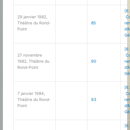
[6.
29 janvier 1982,
Co
Théâtre du Rond-
85
re
Point
d’
Gé
[6.
27 novembre
Co
1982, Théâtre du
90
re
Rond-Point
d’
Gé
[6.
7 janvier 1984,
Co
Théâtre du Rond-
93
re
Point
d’
Gé
[6.