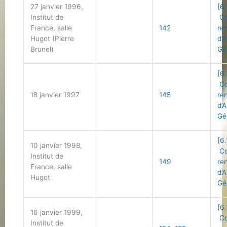
27 janvier 1996,
[6.
Institut de
Co
France, salle
142
re
Hugot (Pierre
d’
Brunel)
Gé
[6.
Co
18 janvier 1997
145
re
d’
Gé
[6.
10 janvier 1998,
Co
Institut de
149
re
France, salle
d’
Hugot
Gé
[6.
16 janvier 1999,
Co
Institut de