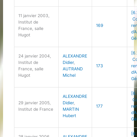
[6.
11 janvier 2003,
Co
Institut de
169
re
France, salle
d’
Hugot
Gé
[6.
24 janvier 2004,
ALEXANDRE
Co
Institut de
Didier
,
173
re
France, salle
AUTRAND
d’
Hugot
Michel
Gé
[6.
ALEXANDRE
Co
29 janvier 2005,
Didier
,
177
re
Institut de France
MARTIN
d’
Hubert
Gé
[6.
28 janvier 2006,
ALEXANDRE