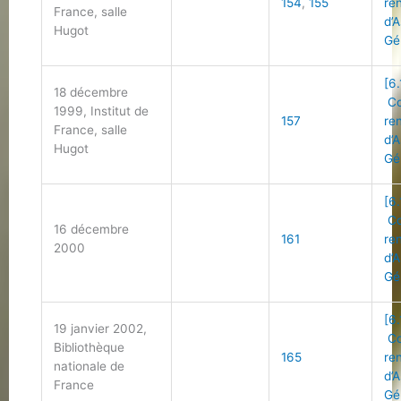
154
,
155
re
France, salle
d’
Hugot
Gé
[6.
18 décembre
Co
1999, Institut de
157
re
France, salle
d’
Hugot
Gé
[6.
Co
16 décembre
161
re
2000
d’
Gé
[6.
19 janvier 2002,
Co
Bibliothèque
165
re
nationale de
d’
France
Gé