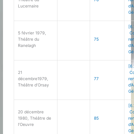
Lucernaire
d’
Gé
[6.
5 février 1979,
Co
Théâtre du
75
re
Ranelagh
d’
Gé
[6.
21
Co
décembre1979,
77
re
Théâtre d’Orsay
d’
Gé
[6.
20 décembre
Co
1980, Théâtre de
85
re
l’Oeuvre
d’
Gé