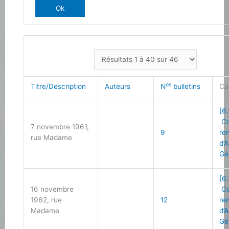
os
Titre/Description
Auteurs
N
bulletins
Ca
[6.
Co
7 novembre 1961,
9
re
rue Madame
d’
Gé
[6.
16 novembre
Co
1962, rue
12
re
Madame
d’
Gé