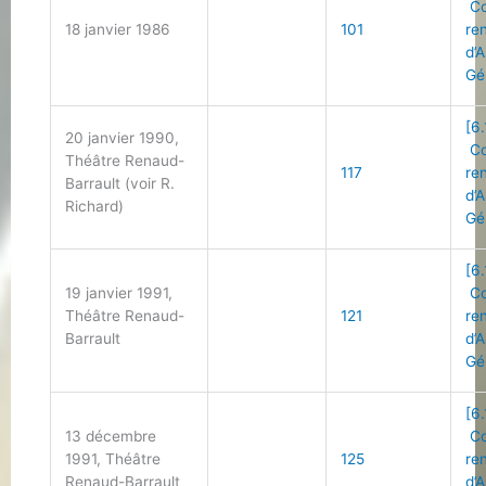
Co
18 janvier 1986
101
re
d’
Gé
[6.
20 janvier 1990,
Co
Théâtre Renaud-
117
re
Barrault (voir R.
d’
Richard)
Gé
[6.
19 janvier 1991,
Co
Théâtre Renaud-
121
re
Barrault
d’
Gé
[6.
13 décembre
Co
1991, Théâtre
125
re
Renaud-Barrault
d’