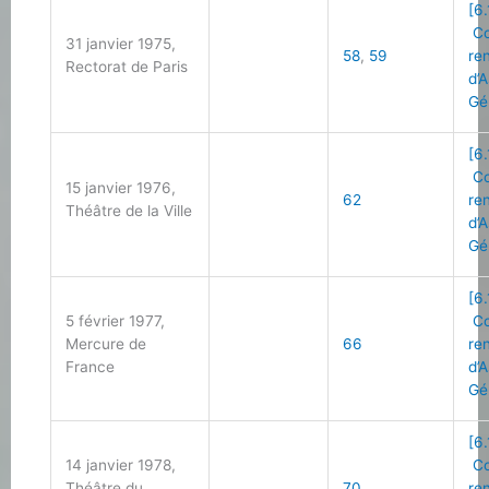
[6.
Co
31 janvier 1975,
58
,
59
re
Rectorat de Paris
d’
Gé
[6.
Co
15 janvier 1976,
62
re
Théâtre de la Ville
d’
Gé
[6.
5 février 1977,
Co
Mercure de
66
re
France
d’
Gé
[6.
14 janvier 1978,
Co
Théâtre du
70
re