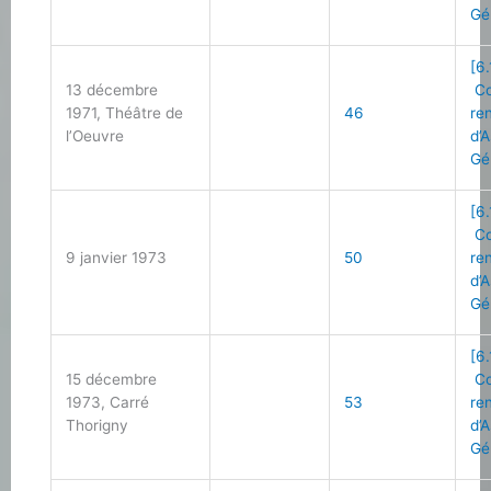
Gé
[6.
13 décembre
Co
1971, Théâtre de
46
re
l’Oeuvre
d’
Gé
[6.
Co
9 janvier 1973
50
re
d’
Gé
[6.
15 décembre
Co
1973, Carré
53
re
Thorigny
d’
Gé