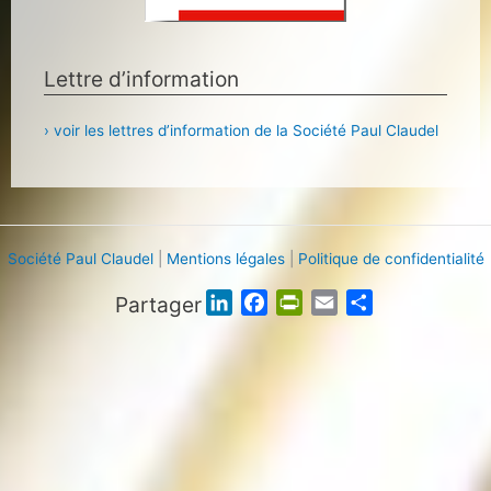
Lettre d’information
› voir les lettres d’information de la Société Paul Claudel
Société Paul Claudel
|
Mentions légales
|
Politique de confidentialité
Partager
L
F
P
E
P
i
a
r
m
a
n
c
i
a
r
k
e
n
i
t
e
b
t
l
a
d
o
F
g
I
o
r
e
n
k
i
r