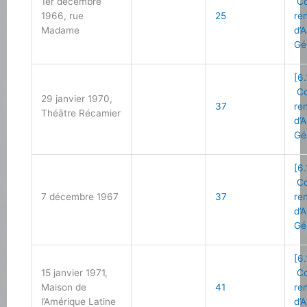
1er décembre
Co
1966, rue
25
re
Madame
d’
Gé
[6.
Co
29 janvier 1970,
37
re
Théâtre Récamier
d’
Gé
[6.
Co
7 décembre 1967
37
re
d’
Gé
[6.
15 janvier 1971,
Co
Maison de
41
re
l’Amérique Latine
d’