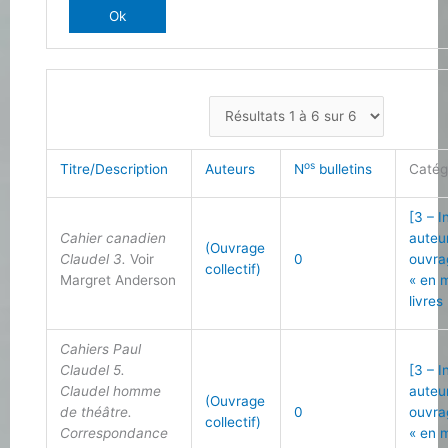
os
Titre/Description
Auteurs
N
bulletins
Catég
[3 – I
Cahier canadien
auteu
(Ouvrage
Claudel 3.
Voir
0
ouvra
collectif)
Margret Anderson
« en 
livres
Cahiers Paul
Claudel 5.
[3 – I
Claudel homme
auteu
(Ouvrage
de théâtre.
0
ouvra
collectif)
Correspondance
« en 