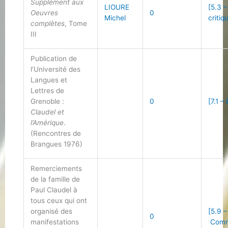
Supplément aux
LIOURE
[5.3 
Oeuvres
0
Michel
critiq
complètes
, Tome
III
Publication de
l’Université des
Langues et
Lettres de
Grenoble :
0
[7.1 –
Claudel et
l’Amérique
.
(Rencontres de
Brangues 1976)
Remerciements
de la famille de
Paul Claudel à
tous ceux qui ont
organisé des
[5.9 –
0
manifestations
Comm