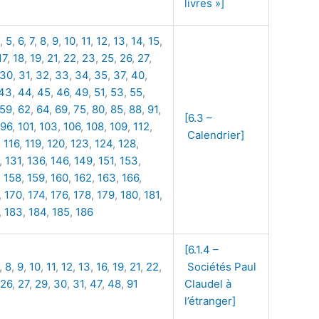
livres »]
,
5
,
6
,
7
,
8
,
9
,
10
,
11
,
12
,
13
,
14
,
15
,
17
,
18
,
19
,
21
,
22
,
23
,
25
,
26
,
27
,
30
,
31
,
32
,
33
,
34
,
35
,
37
,
40
,
43
,
44
,
45
,
46
,
49
,
51
,
53
,
55
,
59
,
62
,
64
,
69
,
75
,
80
,
85
,
88
,
91
,
[6.3 –
96
,
101
,
103
,
106
,
108
,
109
,
112
,
Calendrier]
,
116
,
119
,
120
,
123
,
124
,
128
,
,
131
,
136
,
146
,
149
,
151
,
153
,
,
158
,
159
,
160
,
162
,
163
,
166
,
,
170
,
174
,
176
,
178
,
179
,
180
,
181
,
,
183
,
184
,
185
,
186
[6.1.4 –
,
8
,
9
,
10
,
11
,
12
,
13
,
16
,
19
,
21
,
22
,
Sociétés Paul
26
,
27
,
29
,
30
,
31
,
47
,
48
,
91
Claudel à
l’étranger]