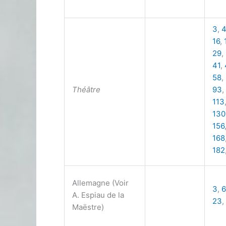
3
,
4
16
,
29
,
41
,
58
,
Théâtre
93
,
113
130
156
168
182
Allemagne (Voir
3
,
6
A. Espiau de la
23
,
Maëstre)