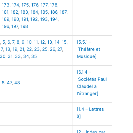
,
173
,
174
,
175
,
176
,
177
,
178
,
,
181
,
182
,
183
,
184
,
185
,
186
,
187
,
,
189
,
190
,
191
,
192
,
193
,
194
,
,
196
,
197
,
198
,
5
,
6
,
7
,
8
,
9
,
10
,
11
,
12
,
13
,
14
,
15
,
[5.5.1 –
17
,
18
,
19
,
21
,
22
,
23
,
25
,
26
,
27
,
Théâtre et
30
,
31
,
33
,
34
,
35
Musique]
[6.1.4 –
Sociétés Paul
,
8
,
47
,
48
Claudel à
l’étranger]
[1.4 – Lettres
à]
[2 – Index par