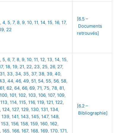
[6.5 –
,
4
,
5
,
7
,
8
,
9
,
10
,
11
,
14
,
15
,
16
,
17
,
Documents
19
,
22
retrouvés]
,
5
,
6
,
7
,
8
,
9
,
10
,
11
,
12
,
13
,
14
,
15
,
17
,
18
,
19
,
21
,
22
,
23
,
25
,
26
,
27
,
31
,
33
,
34
,
35
,
37
,
38
,
39
,
40
,
43
,
44
,
46
,
49
,
51
,
54
,
55
,
56
,
58
,
61
,
62
,
64
,
66
,
69
,
71
,
75
,
78
,
81
,
100
,
101
,
102
,
103
,
106
,
107
,
109
,
,
113
,
114
,
115
,
116
,
119
,
121
,
122
,
[6.2 –
,
124
,
127
,
129
,
130
,
131
,
134
,
Bibliographie]
,
139
,
141
,
143
,
145
,
147
,
148
,
,
153
,
156
,
158
,
159
,
160
,
162
,
,
165
,
166
,
167
,
168
,
169
,
170
,
171
,