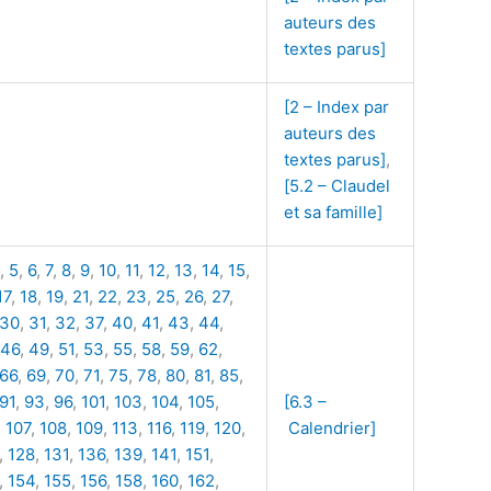
auteurs des
textes parus]
[2 – Index par
auteurs des
textes parus]
,
[5.2 – Claudel
et sa famille]
,
5
,
6
,
7
,
8
,
9
,
10
,
11
,
12
,
13
,
14
,
15
,
17
,
18
,
19
,
21
,
22
,
23
,
25
,
26
,
27
,
30
,
31
,
32
,
37
,
40
,
41
,
43
,
44
,
46
,
49
,
51
,
53
,
55
,
58
,
59
,
62
,
66
,
69
,
70
,
71
,
75
,
78
,
80
,
81
,
85
,
91
,
93
,
96
,
101
,
103
,
104
,
105
,
[6.3 –
,
107
,
108
,
109
,
113
,
116
,
119
,
120
,
Calendrier]
,
128
,
131
,
136
,
139
,
141
,
151
,
,
154
,
155
,
156
,
158
,
160
,
162
,