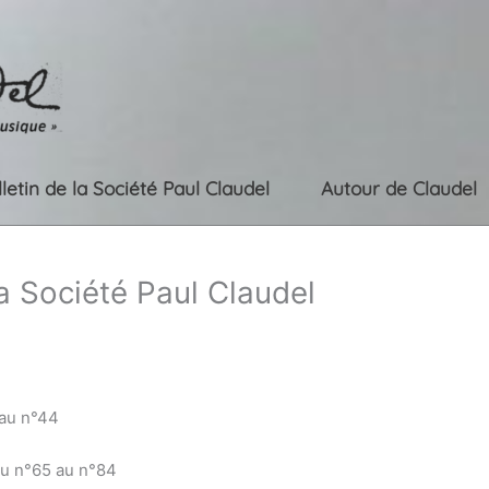
lletin de la Société Paul Claudel
Autour de Claudel
la Société Paul Claudel
 au n°44
du n°65 au n°84