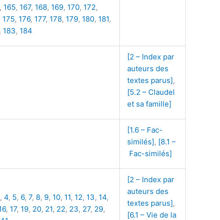
,
165
,
167
,
168
,
169
,
170
,
172
,
,
175
,
176
,
177
,
178
,
179
,
180
,
181
,
,
183
,
184
[2 – Index par
auteurs des
textes parus]
,
[5.2 – Claudel
et sa famille]
[1.6 – Fac-
similés]
,
[8.1 –
Fac-similés]
[2 – Index par
auteurs des
,
4
,
5
,
6
,
7
,
8
,
9
,
10
,
11
,
12
,
13
,
14
,
textes parus]
,
16
,
17
,
19
,
20
,
21
,
22
,
23
,
27
,
29
,
[6.1 – Vie de la