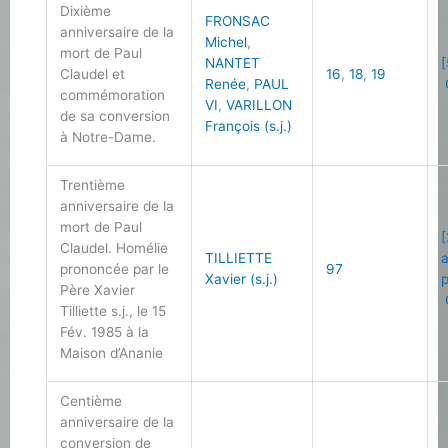
Dixième
FRONSAC
anniversaire de la
Michel
,
mort de Paul
NANTET
[
Claudel et
16
,
18
,
19
Renée
,
PAUL
commémoration
VI
,
VARILLON
de sa conversion
François (s.j.)
à Notre-Dame.
Trentième
anniversaire de la
mort de Paul
[
Claudel. Homélie
TILLIETTE
prononcée par le
97
Xavier (s.j.)
Père Xavier
Tilliette s.j., le 15
Fév. 1985 à la
Maison d’Ananie
Centième
anniversaire de la
conversion de