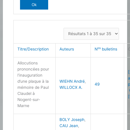
os
Titre/Description
Auteurs
N
bulletins
Allocutions
prononcées pour
[
l’inauguration
d’une plaque à la
WIEHN André
,
49
mémoire de Paul
WILLOCX A.
Claudel à
[
Nogent-sur-
Marne
BOLY Joseph
,
CAU Jean
,