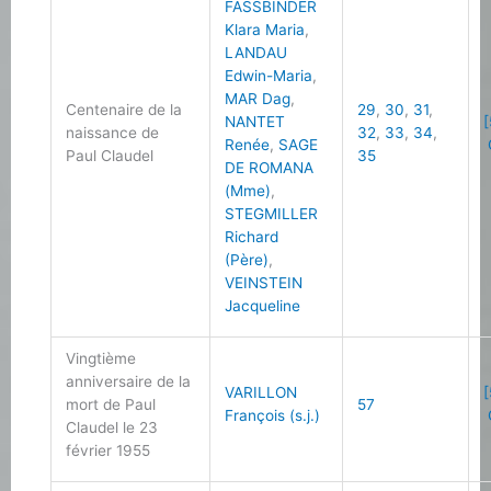
FASSBINDER
Klara Maria
,
LANDAU
Edwin-Maria
,
MAR Dag
,
Centenaire de la
29
,
30
,
31
,
NANTET
[
naissance de
32
,
33
,
34
,
Renée
,
SAGE
Paul Claudel
35
DE ROMANA
(Mme)
,
STEGMILLER
Richard
(Père)
,
VEINSTEIN
Jacqueline
Vingtième
anniversaire de la
VARILLON
[
mort de Paul
57
François (s.j.)
Claudel le 23
février 1955