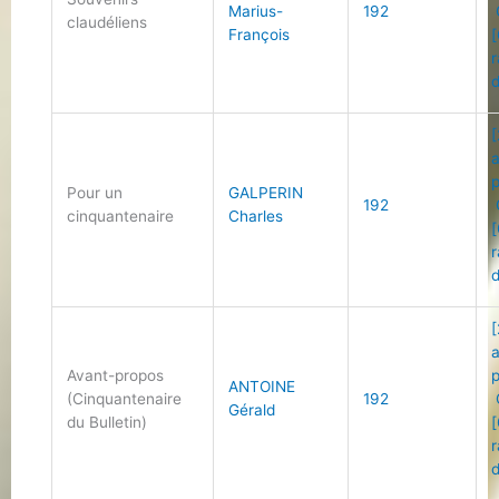
Marius-
192
claudéliens
François
[
r
d
[
Pour un
GALPERIN
192
cinquantenaire
Charles
[
r
d
[
Avant-propos
ANTOINE
(Cinquantenaire
192
Gérald
du Bulletin)
[
r
d