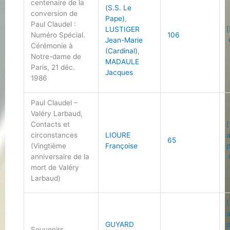
centenaire de la
(S.S. Le
conversion de
Pape)
,
Paul Claudel :
LUSTIGER
[
Numéro Spécial.
106
Jean-Marie
Cérémonie à
(Cardinal)
,
Notre-dame de
MADAULE
Paris, 21 déc.
Jacques
1986
Paul Claudel –
Valéry Larbaud,
Contacts et
[
circonstances
LIOURE
65
(Vingtième
Françoise
anniversaire de la
mort de Valéry
Larbaud)
[
GUYARD
Souvenirs