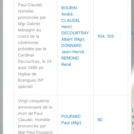
Paul Claudel.
BOURIN
Homélie
André
,
prononcée par
CLAUDEL
Mgr Gabriel
Henri
,
Matagrin au
DECOURTRAY
[
cours de la
104
,
105
Albert (Mgr)
,
cérémonie
DONNARD
présidée par le
Jean-Hervé
,
Cardinal
REMOND
Decourtray, le 24
René
août 1986 en
l’église de
Brangues (N°
spécial)
Vingt-cinquième
anniversaire de la
[
mort de Paul
POUPARD
Claudel. Homélie
80
Paul (Mgr)
prononcée par
Mgr Paul Poupard