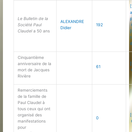
[
Le Bulletin de la
ALEXANDRE
Société Paul
192
Didier
Claudel
a 50 ans
[
r
d
Cinquantième
anniversaire de la
[
61
mort de Jacques
Rivière
Remerciements
de la famille de
Paul Claudel à
tous ceux qui ont
organisé des
[
0
manifestations
pour