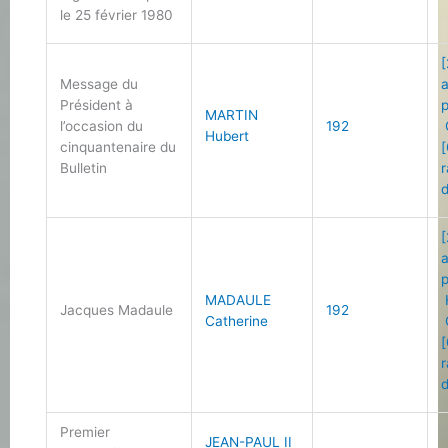
le 25 février 1980
[
Message du
Président à
MARTIN
l’occasion du
192
Hubert
cinquantenaire du
[
Bulletin
r
d
[
MADAULE
Jacques Madaule
192
Catherine
[
r
d
Premier
JEAN-PAUL II