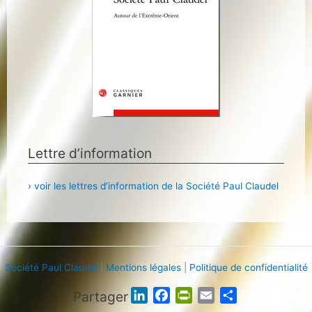
Lettre d’information
› voir les lettres d’information de la Société Paul Claudel
Société Paul Claudel
|
Mentions légales
|
Politique de confidentialité
Partager
L
F
P
E
P