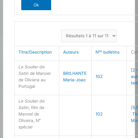
os
Titre/Description
Auteurs
N
bulletins
Cat
Le Soulier de
[2 
Satin
de Manoel
BRILHANTE
102
aut
de Oliviera au
Maria-Joao
tex
Portugal
Le Soulier de
Satin
, film de
[5.5
Manoel de
102
Thé
Oliveira, N°
Mus
spécial