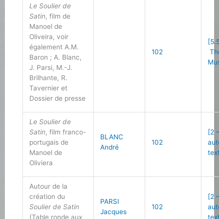
Le Soulier de
Satin
, film de
Manoel de
Oliveira, voir
[5.5
également A.M.
102
Thé
Baron ; A. Blanc,
Mus
J. Parsi, M.-J.
Brilhante, R.
Tavernier et
Dossier de presse
Le Soulier de
Satin
, film franco-
[2 
BLANC
portugais de
102
aut
André
Manoel de
tex
Oliviera
Autour de la
création du
[2 
PARSI
Soulier de Satin
102
aut
Jacques
(Table ronde aux
tex