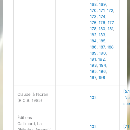
168
,
169
,
170
,
171
,
172
,
173
,
174
,
175
,
176
,
177
,
178
,
180
,
181
,
182
,
183
,
184
,
185
,
186
,
187
,
188
,
189
,
190
,
191
,
192
,
193
,
194
,
195
,
196
,
197
,
198
[5.
Claudel à l’écran
102
Nu
(R.C.B. 1985)
spé
Éditions
Gallimard, La
102
[7.1
Pléiade :
Journal I