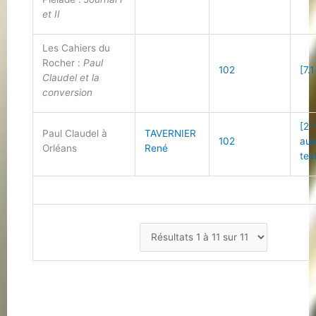
et II
Les Cahiers du
Rocher :
Paul
102
[7.1
Claudel et la
conversion
[2 
Paul Claudel à
TAVERNIER
102
aut
Orléans
René
tex