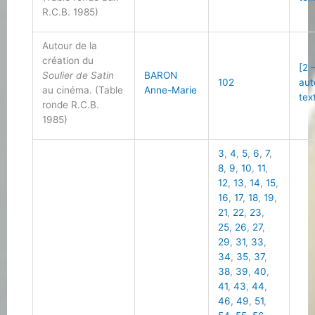
R.C.B. 1985)
Autour de la
création du
[2 
Soulier de Satin
BARON
102
aut
au cinéma. (Table
Anne-Marie
tex
ronde R.C.B.
1985)
3
,
4
,
5
,
6
,
7
,
8
,
9
,
10
,
11
,
12
,
13
,
14
,
15
,
16
,
17
,
18
,
19
,
21
,
22
,
23
,
25
,
26
,
27
,
29
,
31
,
33
,
34
,
35
,
37
,
38
,
39
,
40
,
41
,
43
,
44
,
46
,
49
,
51
,